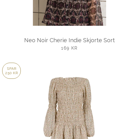
Neo Noir Cherie Indie Skjorte Sort
UDSALGSPRIS
169 KR
SPAR
250 KR