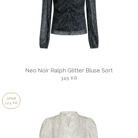
Neo Noir Ralph Glitter Bluse Sort
UDSALGSPRIS
349 KR
SPAR
124 KR