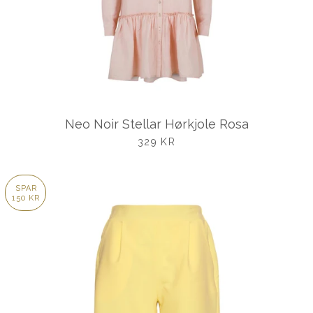
Neo Noir Stellar Hørkjole Rosa
UDSALGSPRIS
329 KR
SPAR
150 KR