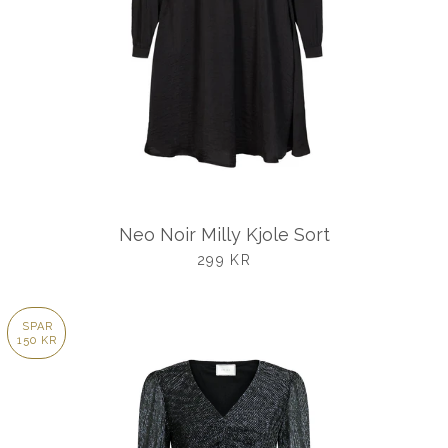
Neo Noir Milly Kjole Sort
UDSALGSPRIS
299 KR
SPAR
150 KR