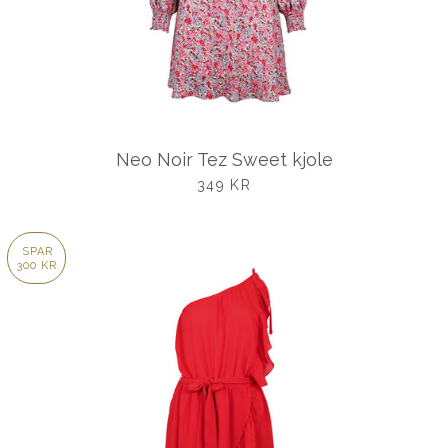
Neo Noir Tez Sweet kjole
UDSALGSPRIS
349 KR
SPAR
300 KR