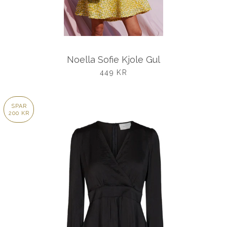
Noella Sofie Kjole Gul
UDSALGSPRIS
449 KR
SPAR
200 KR