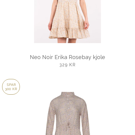
Neo Noir Erika Rosebay kjole
UDSALGSPRIS
329 KR
SPAR
300 KR