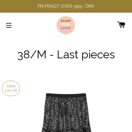
FRI FRAGT OVER 599,- DKK
IN
SIDENAVIGERING
38/M - Last pieces
SPAR
570 KR