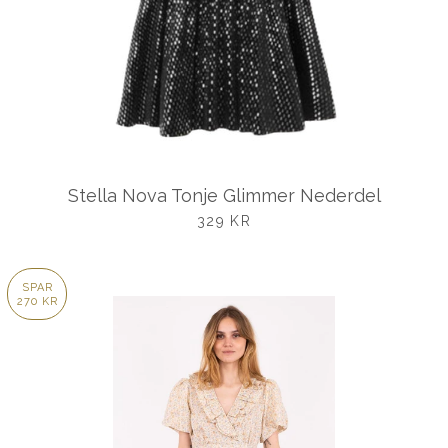
Stella Nova Tonje Glimmer Nederdel
UDSALGSPRIS
329 KR
SPAR
270 KR