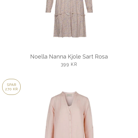
Noella Nanna Kjole Sart Rosa
UDSALGSPRIS
399 KR
SPAR
270 KR