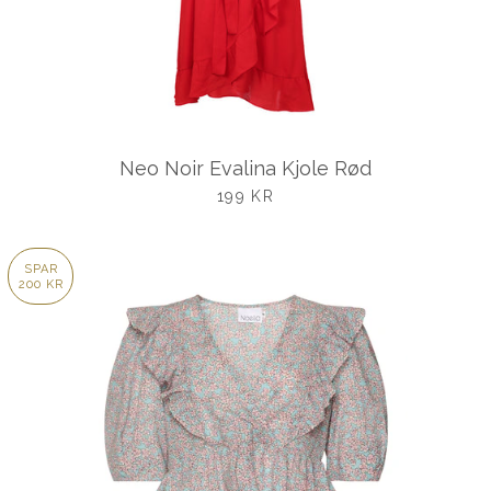
Neo Noir Evalina Kjole Rød
UDSALGSPRIS
199 KR
SPAR
200 KR