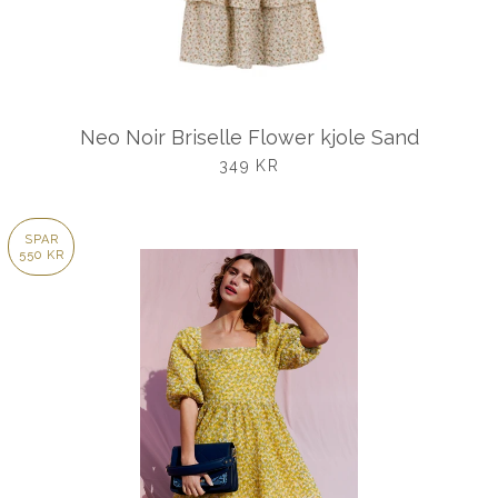
Neo Noir Briselle Flower kjole Sand
UDSALGSPRIS
349 KR
SPAR
550 KR