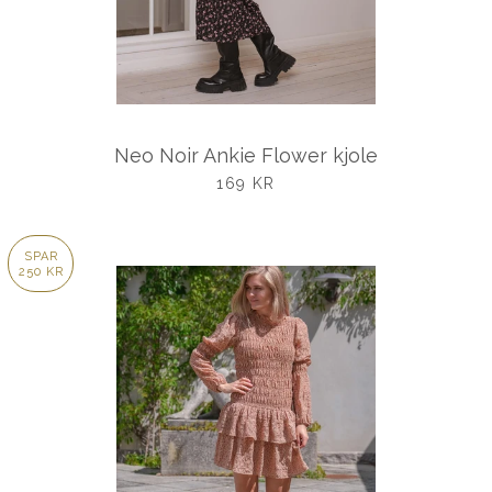
Neo Noir Ankie Flower kjole
UDSALGSPRIS
169 KR
SPAR
250 KR