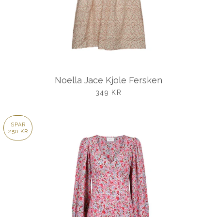
Noella Jace Kjole Fersken
UDSALGSPRIS
349 KR
SPAR
250 KR