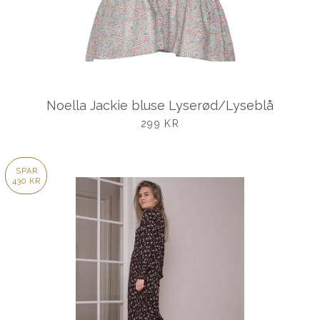
Noella Jackie bluse Lyserød/Lyseblå
UDSALGSPRIS
299 KR
SPAR
430 KR