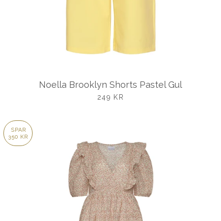
Noella Brooklyn Shorts Pastel Gul
UDSALGSPRIS
249 KR
SPAR
350 KR