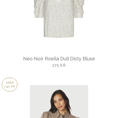
Neo Noir Roella Dull Disty Bluse
UDSALGSPRIS
275 KR
SPAR
140 KR