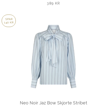
UDSALGSPRIS
389 KR
SPAR
140 KR
Neo Noir Jaz Bow Skjorte Stribet