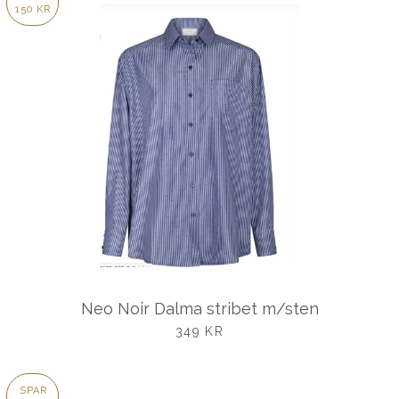
150 KR
Neo Noir Dalma stribet m/sten
UDSALGSPRIS
349 KR
SPAR