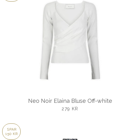
Neo Noir Elaina Bluse Off-white
UDSALGSPRIS
279 KR
SPAR
150 KR