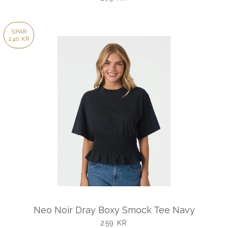
SPAR
240 KR
Neo Noir Dray Boxy Smock Tee Navy
UDSALGSPRIS
259 KR