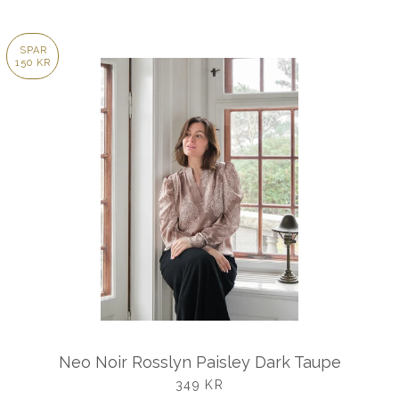
SPAR
150 KR
Neo Noir Rosslyn Paisley Dark Taupe
UDSALGSPRIS
349 KR