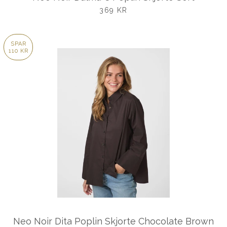
UDSALGSPRIS
369 KR
SPAR
110 KR
Neo Noir Dita Poplin Skjorte Chocolate Brown