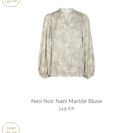
150 KR
Neo Noir Nani Marble Bluse
UDSALGSPRIS
349 KR
SPAR
180 KR