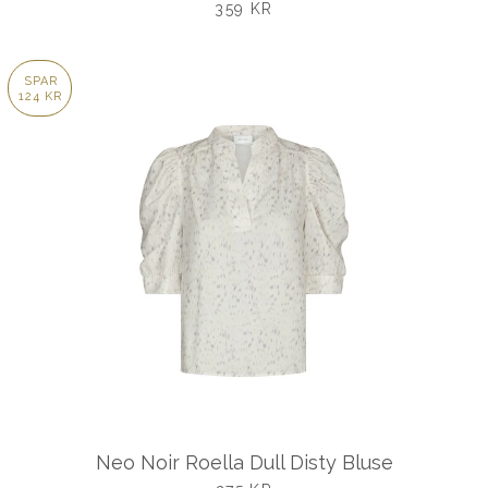
UDSALGSPRIS
359 KR
SPAR
124 KR
Neo Noir Roella Dull Disty Bluse