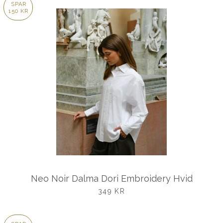
SPAR
150 KR
Neo Noir Dalma Dori Embroidery Hvid
UDSALGSPRIS
349 KR