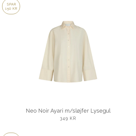
SPAR
150 KR
Neo Noir Ayari m/sløjfer Lysegul
UDSALGSPRIS
349 KR