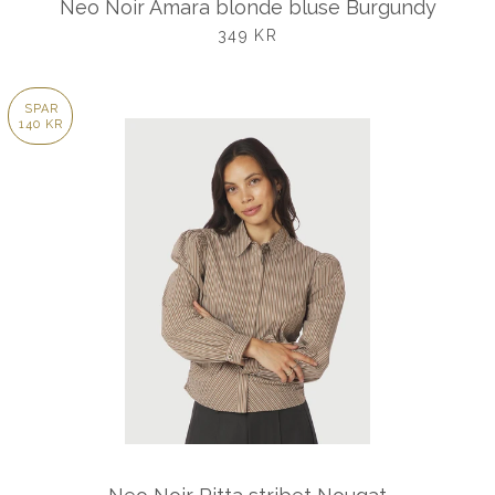
Neo Noir Amara blonde bluse Burgundy
UDSALGSPRIS
349 KR
SPAR
140 KR