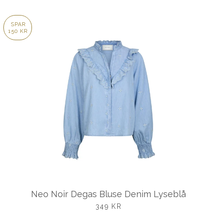
SPAR
150 KR
Neo Noir Degas Bluse Denim Lyseblå
UDSALGSPRIS
349 KR