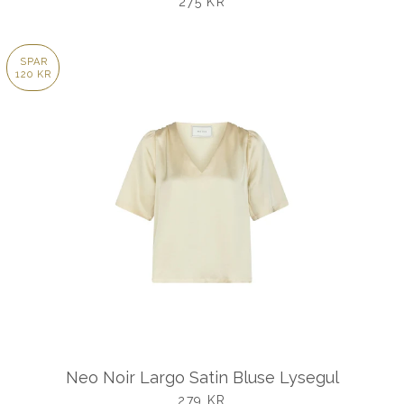
UDSALGSPRIS
275 KR
SPAR
120 KR
Neo Noir Largo Satin Bluse Lysegul
UDSALGSPRIS
279 KR