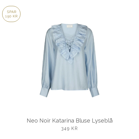
SPAR
150 KR
Neo Noir Katarina Bluse Lyseblå
UDSALGSPRIS
349 KR