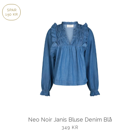
SPAR
150 KR
Neo Noir Janis Bluse Denim Blå
UDSALGSPRIS
349 KR