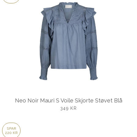
Neo Noir Mauri S Voile Skjorte Støvet Blå
UDSALGSPRIS
349 KR
SPAR
220 KR