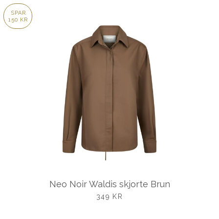
SPAR
150 KR
Neo Noir Waldis skjorte Brun
UDSALGSPRIS
349 KR