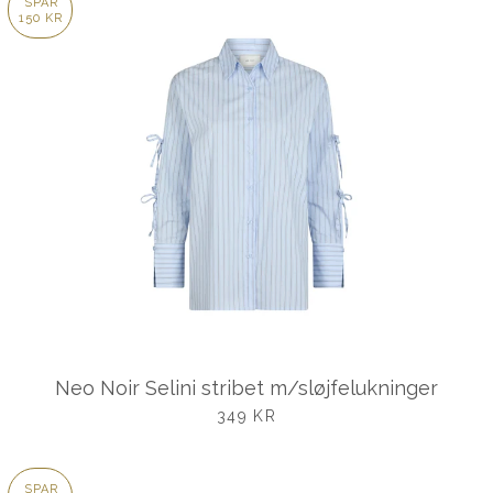
SPAR
150 KR
Neo Noir Selini stribet m/sløjfelukninger
UDSALGSPRIS
349 KR
SPAR