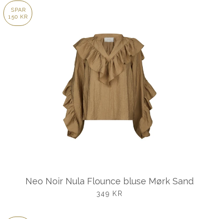
SPAR
150 KR
Neo Noir Nula Flounce bluse Mørk Sand
UDSALGSPRIS
349 KR