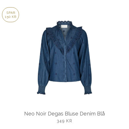
SPAR
150 KR
Neo Noir Degas Bluse Denim Blå
UDSALGSPRIS
349 KR