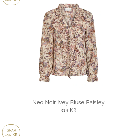
Neo Noir Ivey Bluse Paisley
UDSALGSPRIS
319 KR
SPAR
150 KR