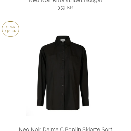
Neo Noir Ritta stribet Nougat
UDSALGSPRIS
359 KR
SPAR
130 KR
Neo Noir Dalma C Poplin Skjorte Sort