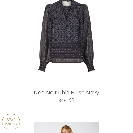
Neo Noir Rhia Bluse Navy
UDSALGSPRIS
349 KR
SPAR
270 KR