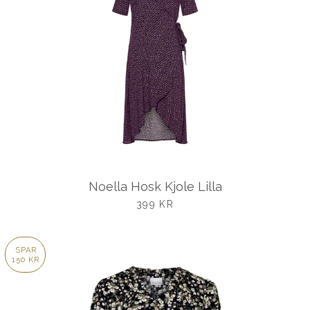
Noella Hosk Kjole Lilla
UDSALGSPRIS
399 KR
SPAR
150 KR