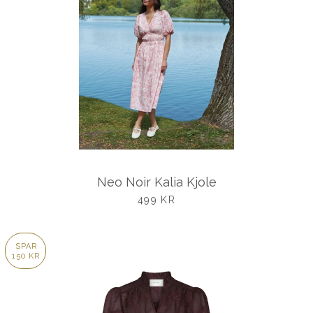
Neo Noir Kalia Kjole
UDSALGSPRIS
499 KR
SPAR
150 KR