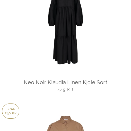
Neo Noir Klaudia Linen Kjole Sort
UDSALGSPRIS
449 KR
SPAR
230 KR