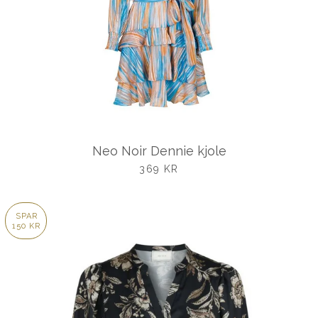
Neo Noir Dennie kjole
UDSALGSPRIS
369 KR
SPAR
150 KR