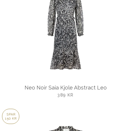
Neo Noir Saia Kjole Abstract Leo
UDSALGSPRIS
389 KR
SPAR
150 KR