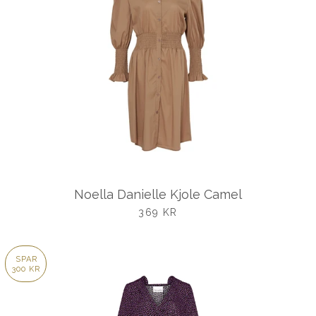
Noella Danielle Kjole Camel
UDSALGSPRIS
369 KR
SPAR
300 KR