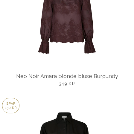
Neo Noir Amara blonde bluse Burgundy
UDSALGSPRIS
349 KR
SPAR
130 KR