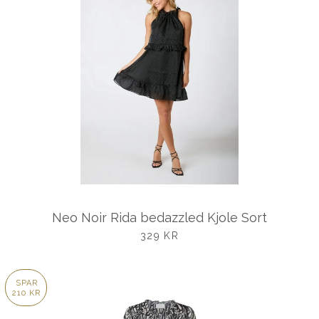
Neo Noir Rida bedazzled Kjole Sort
UDSALGSPRIS
329 KR
SPAR
210 KR