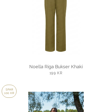
Noella Riga Bukser Khaki
UDSALGSPRIS
199 KR
SPAR
100 KR