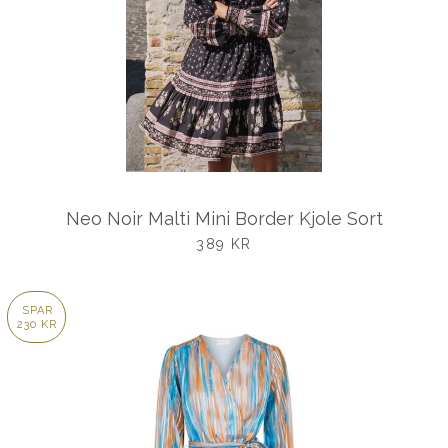
Neo Noir Malti Mini Border Kjole Sort
UDSALGSPRIS
389 KR
SPAR
230 KR