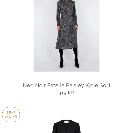
Neo Noir Estella Paisley Kjole Sort
UDSALGSPRIS
419 KR
SPAR
250 KR