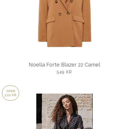
Noella Forte Blazer 22 Camel
UDSALGSPRIS
549 KR
SPAR
210 KR