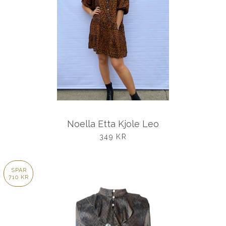
Noella Etta Kjole Leo
UDSALGSPRIS
349 KR
SPAR
710 KR