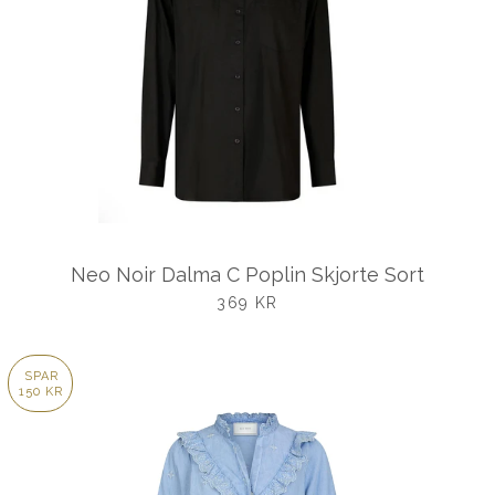
Neo Noir Dalma C Poplin Skjorte Sort
UDSALGSPRIS
369 KR
SPAR
150 KR