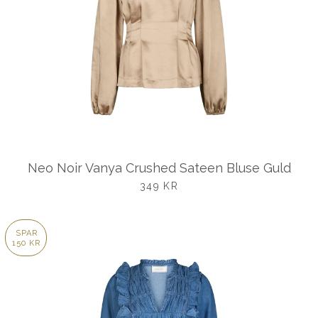
Neo Noir Vanya Crushed Sateen Bluse Guld
UDSALGSPRIS
349 KR
SPAR
150 KR