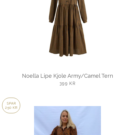
Noella Lipe Kjole Army/Camel Tern
UDSALGSPRIS
399 KR
SPAR
250 KR