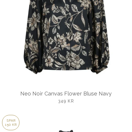
Neo Noir Canvas Flower Bluse Navy
UDSALGSPRIS
349 KR
SPAR
150 KR