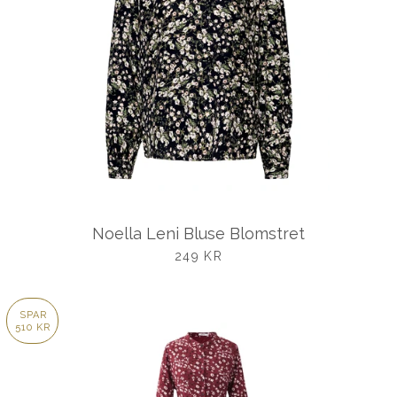
Noella Leni Bluse Blomstret
UDSALGSPRIS
249 KR
SPAR
510 KR