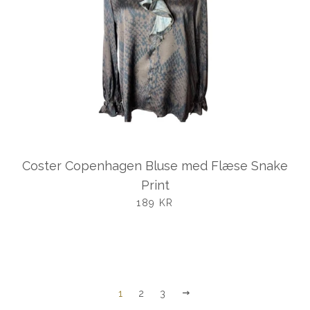
Coster Copenhagen Bluse med Flæse Snake
Print
UDSALGSPRIS
189 KR
NÆSTE
1
2
3