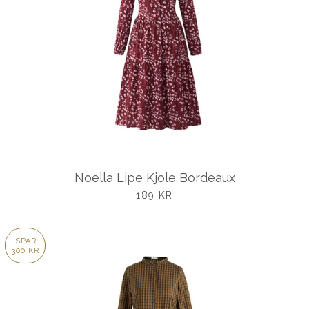
Noella Lipe Kjole Bordeaux
UDSALGSPRIS
189 KR
SPAR
300 KR