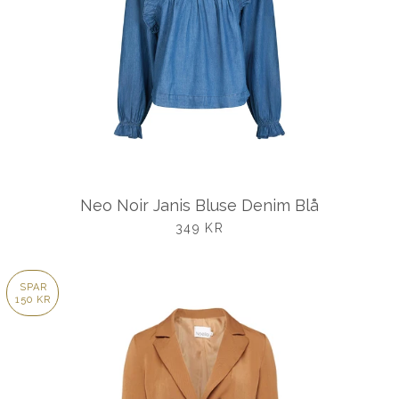
Neo Noir Janis Bluse Denim Blå
UDSALGSPRIS
349 KR
SPAR
150 KR