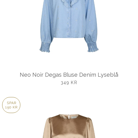
Neo Noir Degas Bluse Denim Lyseblå
UDSALGSPRIS
349 KR
SPAR
150 KR