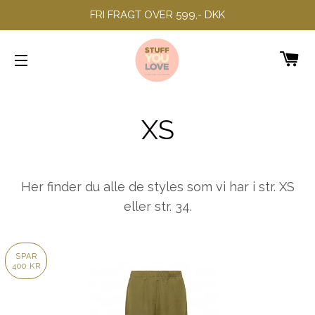
FRI FRAGT OVER 599,- DKK
IN
SIDENAVIGERING
XS
Her finder du alle de styles som vi har i str. XS
eller str. 34.
SPAR
400 KR