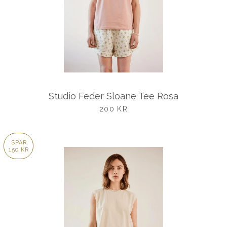
Studio Feder Sloane Tee Rosa
UDSALGSPRIS
200 KR
SPAR
150 KR