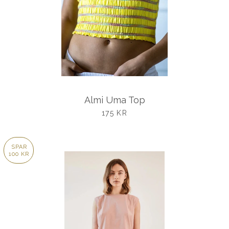
Almi Uma Top
UDSALGSPRIS
175 KR
SPAR
100 KR