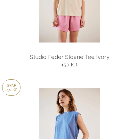
Studio Feder Sloane Tee Ivory
UDSALGSPRIS
150 KR
SPAR
150 KR