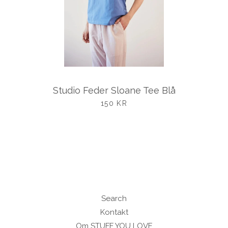
Studio Feder Sloane Tee Blå
UDSALGSPRIS
150 KR
Search
Kontakt
Om STUFF YOU LOVE