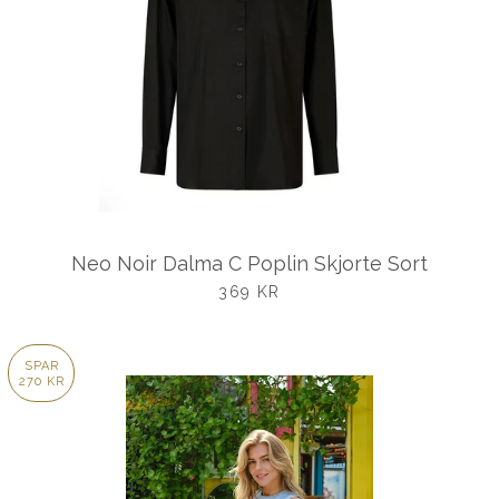
Neo Noir Dalma C Poplin Skjorte Sort
UDSALGSPRIS
369 KR
SPAR
270 KR