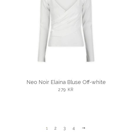
Neo Noir Elaina Bluse Off-white
UDSALGSPRIS
279 KR
NÆSTE
1
2
3
4