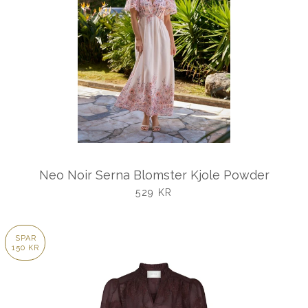
Neo Noir Serna Blomster Kjole Powder
UDSALGSPRIS
529 KR
SPAR
150 KR