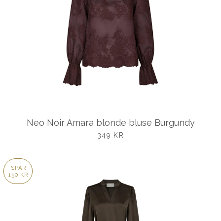
Neo Noir Amara blonde bluse Burgundy
UDSALGSPRIS
349 KR
SPAR
150 KR