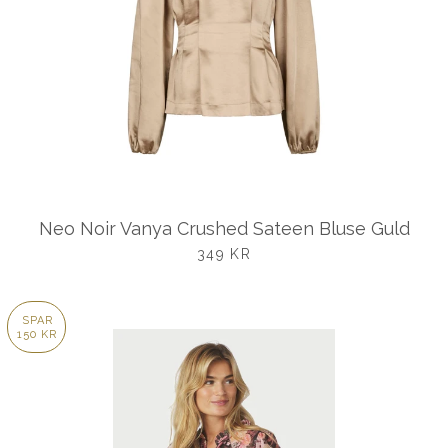
Neo Noir Vanya Crushed Sateen Bluse Guld
UDSALGSPRIS
349 KR
SPAR
150 KR