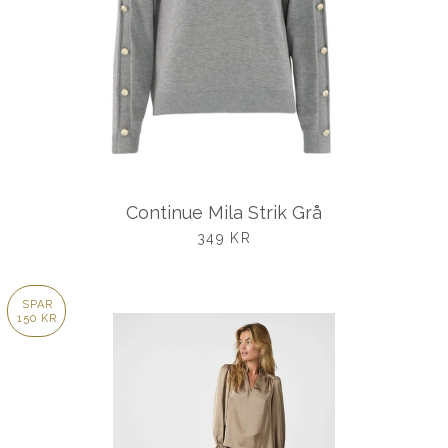
Continue Mila Strik Grå
UDSALGSPRIS
349 KR
SPAR
150 KR