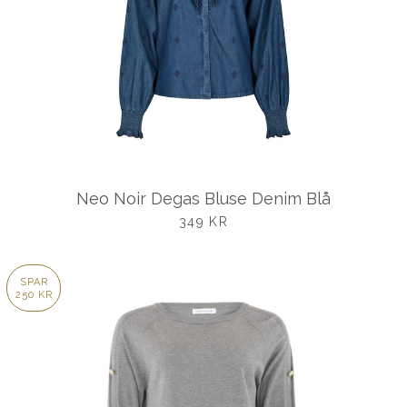
Neo Noir Degas Bluse Denim Blå
UDSALGSPRIS
349 KR
SPAR
250 KR