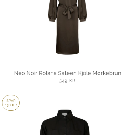
Neo Noir Rolana Sateen Kjole Mørkebrun
UDSALGSPRIS
549 KR
SPAR
130 KR