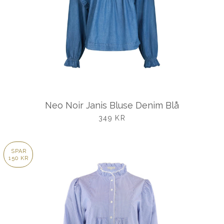
Neo Noir Janis Bluse Denim Blå
UDSALGSPRIS
349 KR
SPAR
150 KR