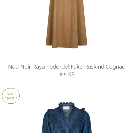
Neo Noir Raya nederdel Fake Ruskind Cognac
UDSALGSPRIS
399 KR
SPAR
150 KR