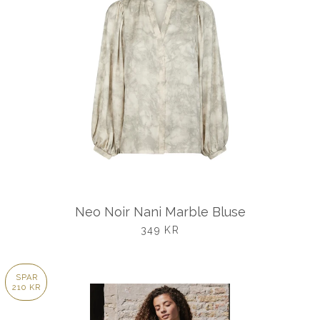
Neo Noir Nani Marble Bluse
UDSALGSPRIS
349 KR
SPAR
210 KR