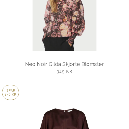
Neo Noir Gilda Skjorte Blomster
UDSALGSPRIS
349 KR
SPAR
150 KR