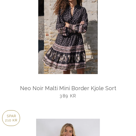
Neo Noir Malti Mini Border Kjole Sort
UDSALGSPRIS
389 KR
SPAR
210 KR