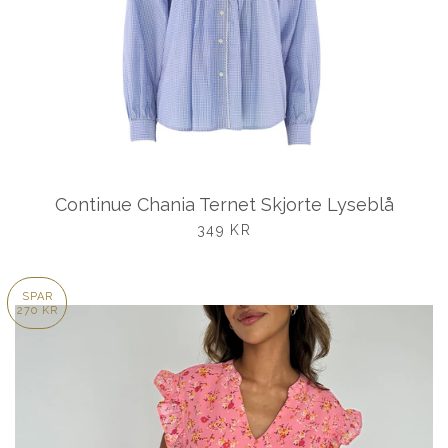
Continue Chania Ternet Skjorte Lyseblå
UDSALGSPRIS
349 KR
SPAR
270 KR