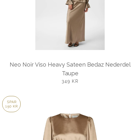
Neo Noir Viso Heavy Sateen Bedaz Nederdel
Taupe
UDSALGSPRIS
349 KR
SPAR
150 KR