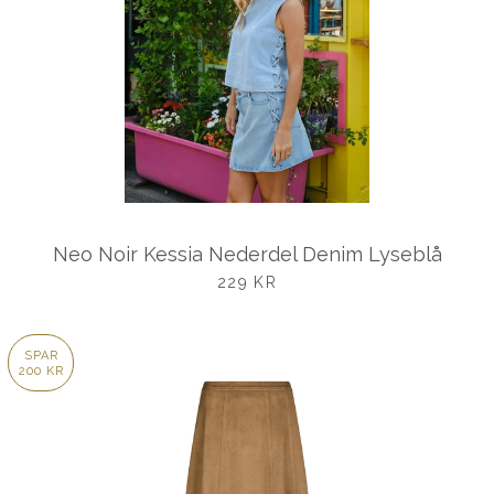
Neo Noir Kessia Nederdel Denim Lyseblå
UDSALGSPRIS
229 KR
SPAR
200 KR