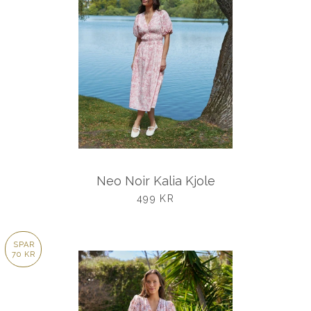
Neo Noir Kalia Kjole
UDSALGSPRIS
499 KR
SPAR
70 KR