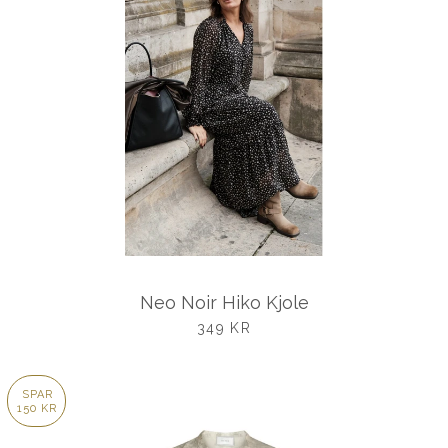
Neo Noir Hiko Kjole
UDSALGSPRIS
349 KR
SPAR
150 KR