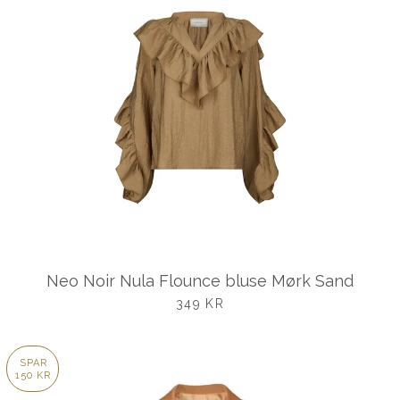
Neo Noir Nula Flounce bluse Mørk Sand
UDSALGSPRIS
349 KR
SPAR
150 KR