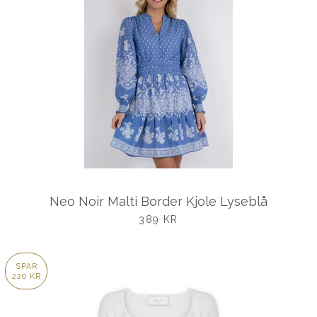
Neo Noir Malti Border Kjole Lyseblå
UDSALGSPRIS
389 KR
SPAR
220 KR