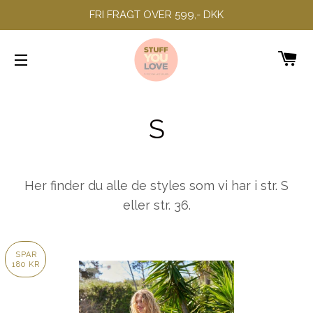
FRI FRAGT OVER 599,- DKK
IN
SIDENAVIGERING
S
Her finder du alle de styles som vi har i str. S
eller str. 36.
SPAR
180 KR