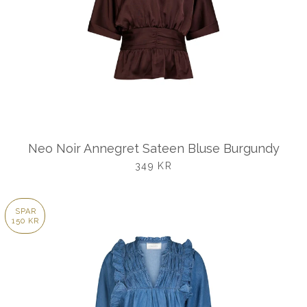
Neo Noir Annegret Sateen Bluse Burgundy
UDSALGSPRIS
349 KR
SPAR
150 KR