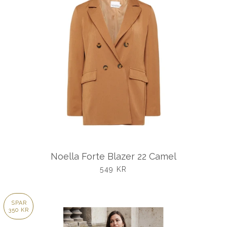
Noella Forte Blazer 22 Camel
UDSALGSPRIS
549 KR
SPAR
350 KR