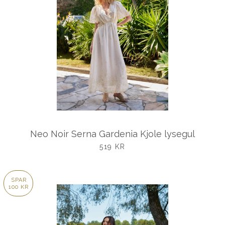
Neo Noir Serna Gardenia Kjole lysegul
UDSALGSPRIS
519 KR
SPAR
100 KR