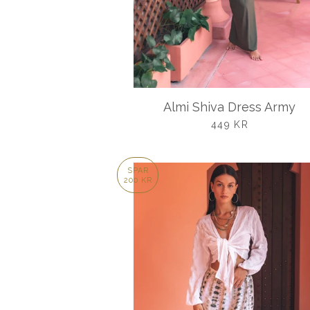
Almi Shiva Dress Army
UDSALGSPRIS
449 KR
SPAR
200 KR