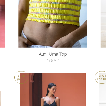
Almi Uma Top
UDSALGSPRIS
175 KR
SPAR
SPAR
300 KR
200 K