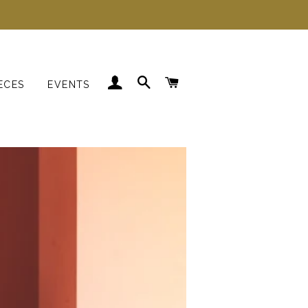
LOG IND
SØG
INDKØBSKURV
ECES
EVENTS
Kjoler
Skjorter
Strik
Blazer