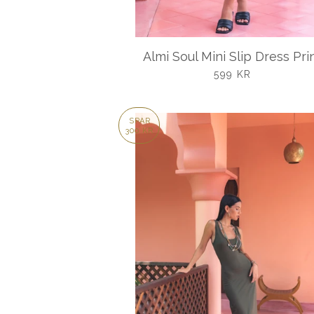
Almi Soul Mini Slip Dress Pri
UDSALGSPRIS
599 KR
SPAR
300 KR