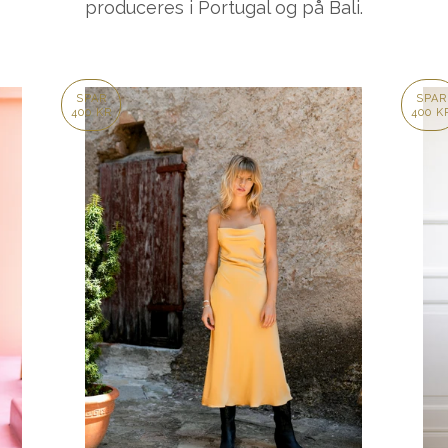
produceres i Portugal og på Bali.
SPAR
SPAR
400 KR
400 K