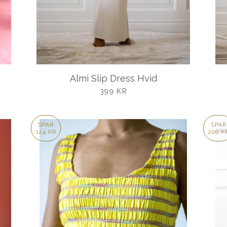
Almi Slip Dress Hvid
UDSALGSPRIS
399 KR
SPAR
SPAR
124 KR
200 K