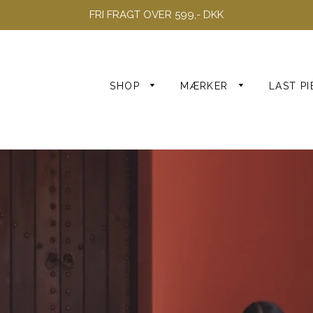
FRI FRAGT OVER 599,- DKK
SHOP
MÆRKER
LAST PI
XS
S
Alle kjoler
M
Fest kjoler
L
XL
XXL