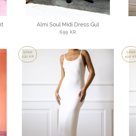
nt
Almi Soul Midi Dress Gul
UDSALGSPRIS
699 KR
SPAR
SPAR
200 KR
500 K