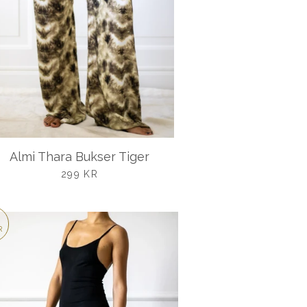
Almi Thara Bukser Tiger
UDSALGSPRIS
299 KR
R