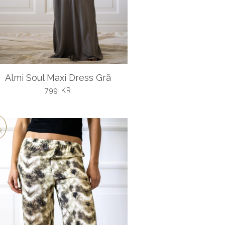
Almi Soul Maxi Dress Grå
UDSALGSPRIS
799 KR
R