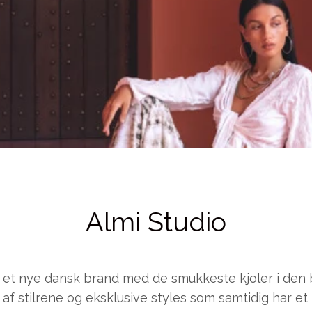
Blomster print
Fest kjoler
Bestsellers
Almi Studio
r et nye dansk brand med de smukkeste kjoler i den b
 af stilrene og eksklusive styles som samtidig har et 