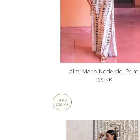
Almi Mano Nederdel Print
UDSALGSPRIS
299 KR
SPAR
200 KR