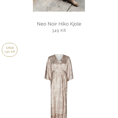
Neo Noir Hiko Kjole
UDSALGSPRIS
349 KR
SPAR
150 KR