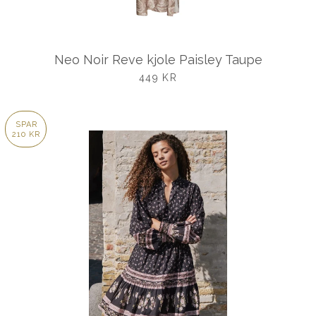
Neo Noir Reve kjole Paisley Taupe
UDSALGSPRIS
449 KR
SPAR
210 KR