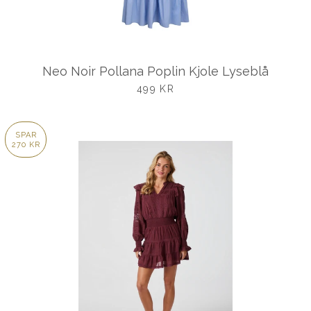
Neo Noir Pollana Poplin Kjole Lyseblå
UDSALGSPRIS
499 KR
SPAR
270 KR