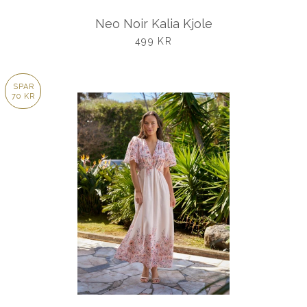
Neo Noir Kalia Kjole
UDSALGSPRIS
499 KR
SPAR
70 KR