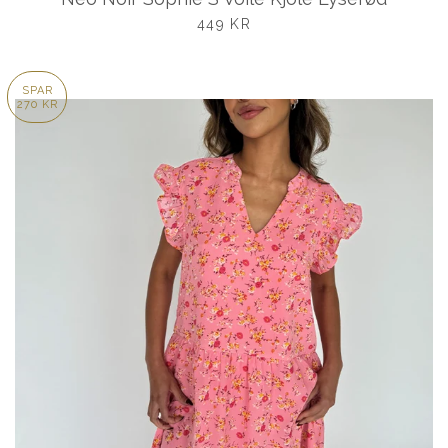
UDSALGSPRIS
449 KR
SPAR
270 KR