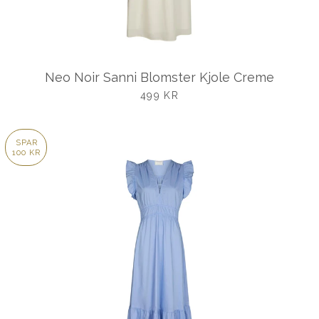
Neo Noir Sanni Blomster Kjole Creme
UDSALGSPRIS
499 KR
SPAR
100 KR