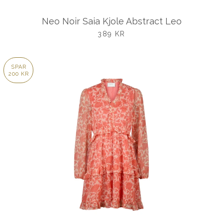
Neo Noir Saia Kjole Abstract Leo
UDSALGSPRIS
389 KR
SPAR
200 KR