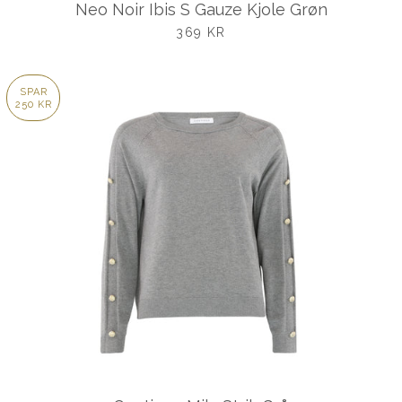
Neo Noir Ibis S Gauze Kjole Grøn
UDSALGSPRIS
369 KR
SPAR
250 KR