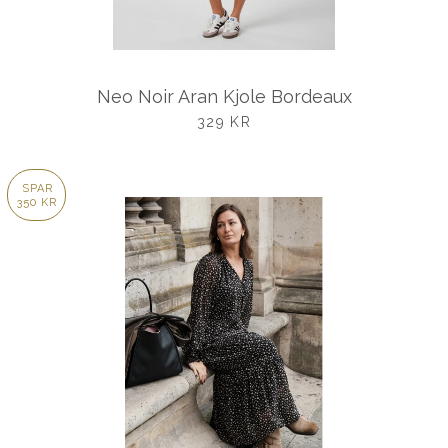
Neo Noir Aran Kjole Bordeaux
UDSALGSPRIS
329 KR
SPAR
350 KR