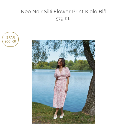
Neo Noir Silfi Flower Print Kjole Blå
UDSALGSPRIS
579 KR
SPAR
100 KR