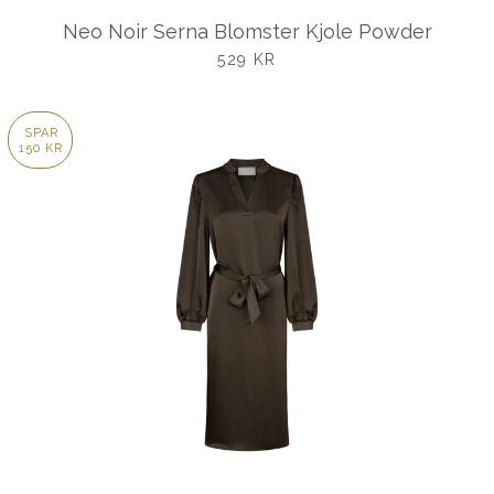
Neo Noir Serna Blomster Kjole Powder
UDSALGSPRIS
529 KR
SPAR
150 KR