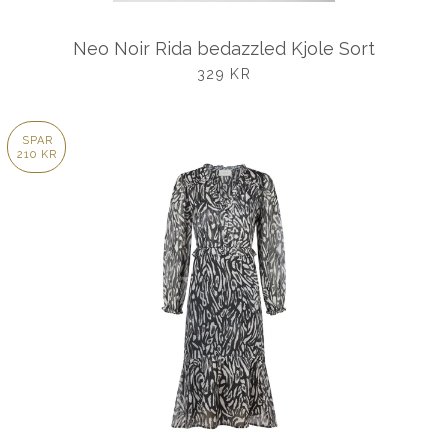
Neo Noir Rida bedazzled Kjole Sort
UDSALGSPRIS
329 KR
SPAR
210 KR