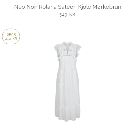
Neo Noir Rolana Sateen Kjole Mørkebrun
UDSALGSPRIS
549 KR
SPAR
210 KR