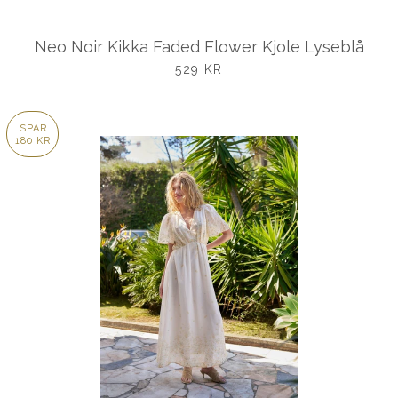
Neo Noir Kikka Faded Flower Kjole Lyseblå
UDSALGSPRIS
529 KR
SPAR
180 KR