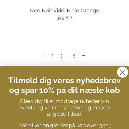
Neo Noir Viddi Kjole Orange
UDSALGSPRIS
399 KR
NÆSTE
1
2
3
…
5
Tilmeld dig vores nyhedsbrev
og spar 10% på dit næste køb
Search
Glæd dig til at modtage nyheder om
Kontakt
events og varer, inspiration og masser
af gode tilbud.
Om STUFF YOU LOVE
Donationer og velgørenhed
*Rabatkoden gælder på køb over 500,-
B2B