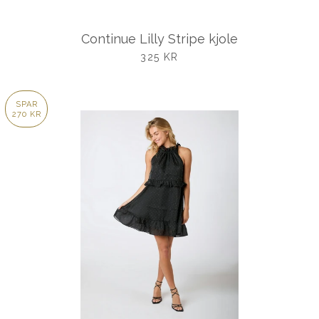
Continue Lilly Stripe kjole
UDSALGSPRIS
325 KR
SPAR
270 KR