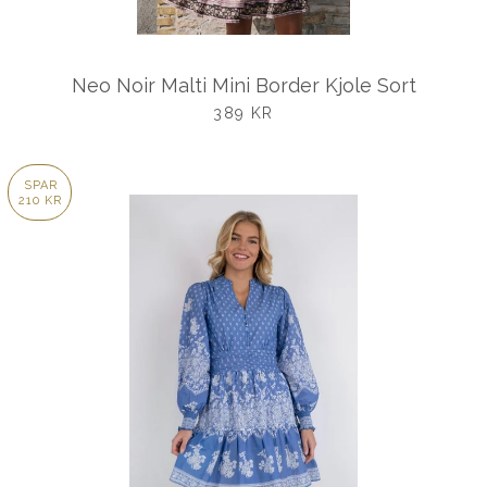
Neo Noir Malti Mini Border Kjole Sort
UDSALGSPRIS
389 KR
SPAR
210 KR