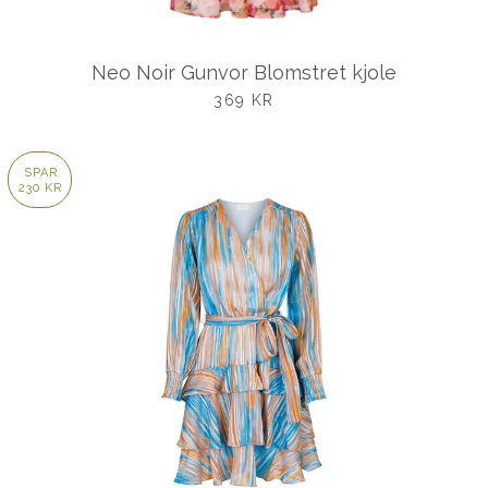
Neo Noir Gunvor Blomstret kjole
UDSALGSPRIS
369 KR
SPAR
230 KR