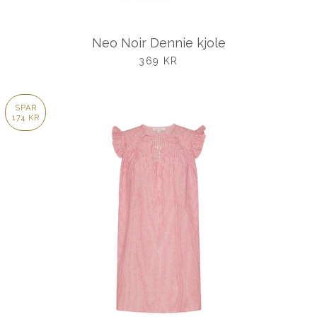
Neo Noir Dennie kjole
UDSALGSPRIS
369 KR
SPAR
174 KR