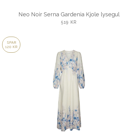
Neo Noir Serna Gardenia Kjole lysegul
UDSALGSPRIS
519 KR
SPAR
120 KR