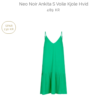
Neo Noir Ankita S Voile Kjole Hvid
UDSALGSPRIS
489 KR
SPAR
230 KR