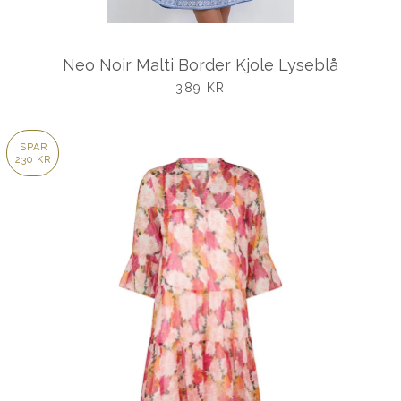
Neo Noir Malti Border Kjole Lyseblå
UDSALGSPRIS
389 KR
SPAR
230 KR