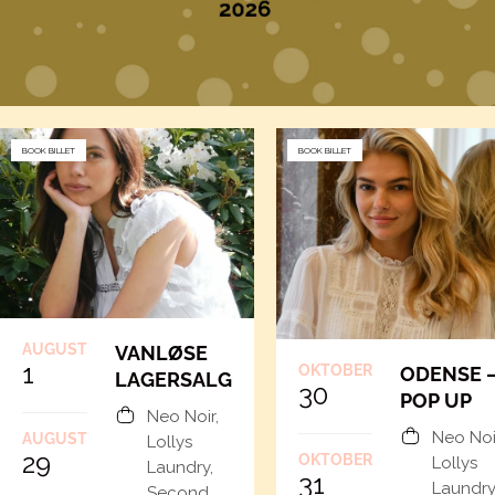
BOOK BILLET
BOOK BILLET
AUGUST
VANLØSE
1
OKTOBER
ODENSE 
LAGERSALG
30
POP UP
Neo Noir,
Neo Noi
AUGUST
Lollys
29
OKTOBER
Lollys
Laundry,
31
Laundry
Second