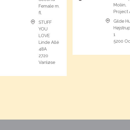
Moliin,
Female m.
Project 
fl.
Gilde H
STUFF
Højstru
YOU
1
LOVE
5200 O
Linde Allé
48A
2720
Vanløse