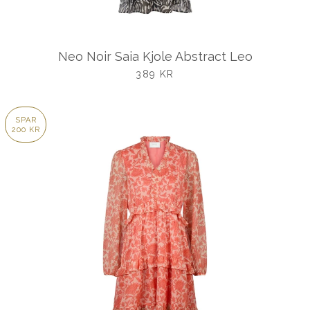
Neo Noir Saia Kjole Abstract Leo
UDSALGSPRIS
389 KR
SPAR
200 KR