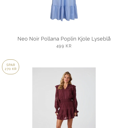
Neo Noir Pollana Poplin Kjole Lyseblå
UDSALGSPRIS
499 KR
SPAR
270 KR