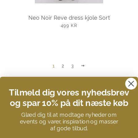
Neo Noir Reve dress kjole Sort
UDSALGSPRIS
499 KR
NÆSTE
1
2
3
Tilmeld dig vores nyhedsbrev
og spar 10% på dit næste køb
Search
Glæd dig til at modtage nyheder om
Kontakt
events og varer, inspiration og masser
Om STUFF YOU LOVE
af gode tilbud.
Donationer og velgørenhed