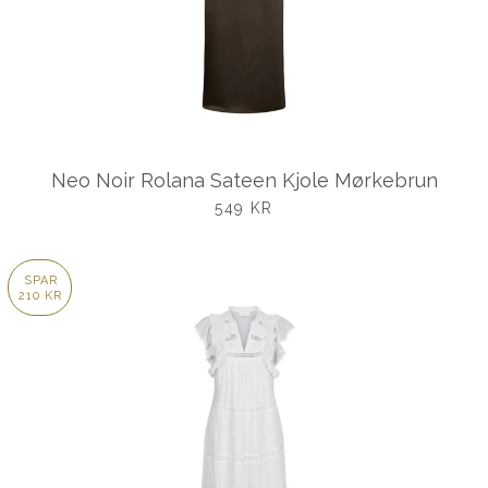
Neo Noir Rolana Sateen Kjole Mørkebrun
UDSALGSPRIS
549 KR
SPAR
210 KR