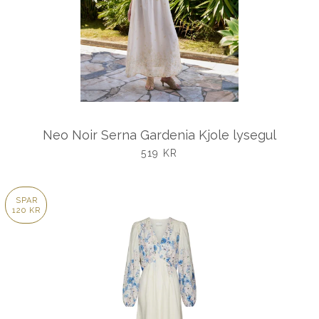
Neo Noir Serna Gardenia Kjole lysegul
UDSALGSPRIS
519 KR
SPAR
120 KR