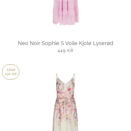
Neo Noir Sophie S Voile Kjole Lyserød
UDSALGSPRIS
449 KR
SPAR
100 KR