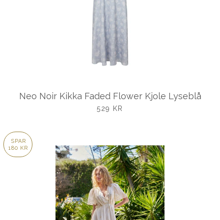
Neo Noir Kikka Faded Flower Kjole Lyseblå
UDSALGSPRIS
529 KR
SPAR
180 KR