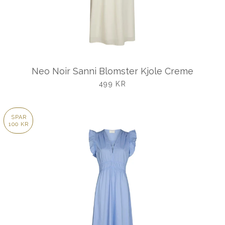
Neo Noir Sanni Blomster Kjole Creme
UDSALGSPRIS
499 KR
SPAR
100 KR