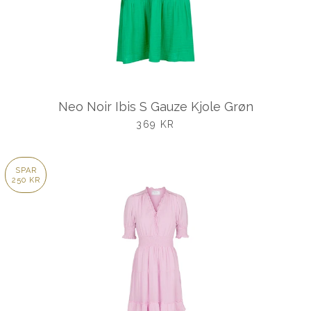
Neo Noir Ibis S Gauze Kjole Grøn
UDSALGSPRIS
369 KR
SPAR
250 KR