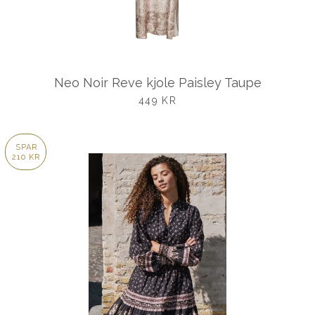
Neo Noir Reve kjole Paisley Taupe
UDSALGSPRIS
449 KR
SPAR
210 KR