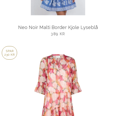
Neo Noir Malti Border Kjole Lyseblå
UDSALGSPRIS
389 KR
SPAR
230 KR