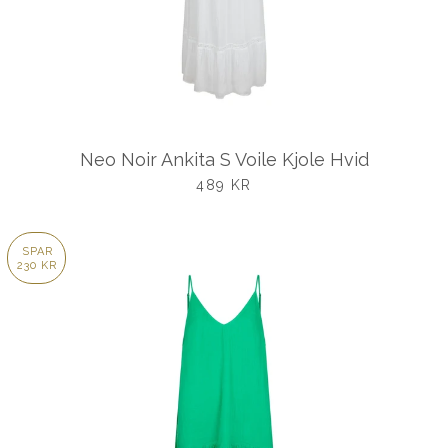
Neo Noir Ankita S Voile Kjole Hvid
UDSALGSPRIS
489 KR
SPAR
230 KR