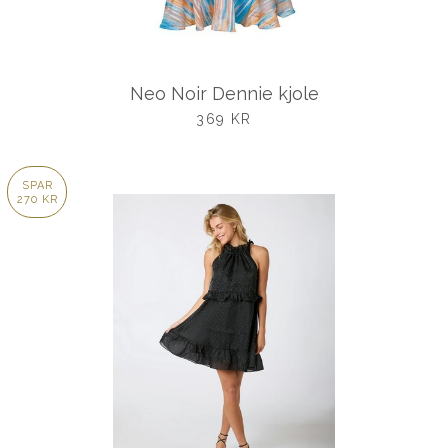
Neo Noir Dennie kjole
UDSALGSPRIS
369 KR
SPAR
270 KR