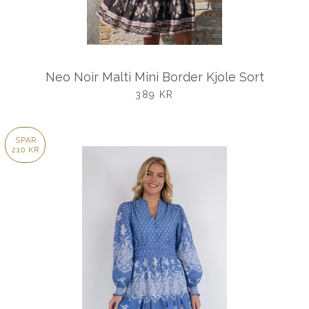
Neo Noir Malti Mini Border Kjole Sort
UDSALGSPRIS
389 KR
SPAR
210 KR