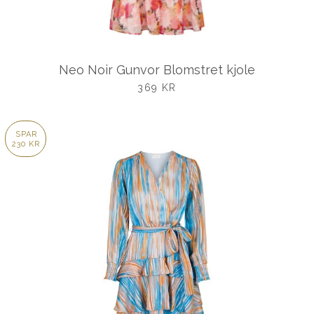
Neo Noir Gunvor Blomstret kjole
UDSALGSPRIS
369 KR
SPAR
230 KR