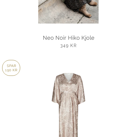
Neo Noir Hiko Kjole
UDSALGSPRIS
349 KR
SPAR
150 KR