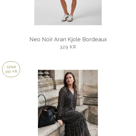
Neo Noir Aran Kjole Bordeaux
UDSALGSPRIS
329 KR
SPAR
350 KR