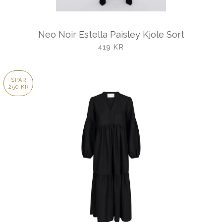
Neo Noir Estella Paisley Kjole Sort
UDSALGSPRIS
419 KR
SPAR
250 KR