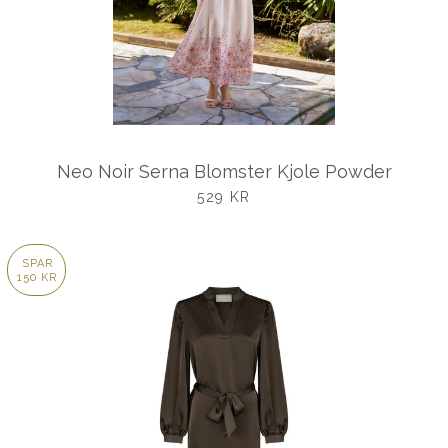
Neo Noir Serna Blomster Kjole Powder
UDSALGSPRIS
529 KR
SPAR
150 KR