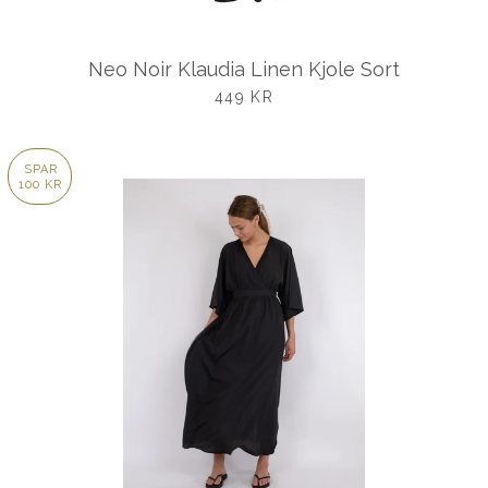
Neo Noir Klaudia Linen Kjole Sort
UDSALGSPRIS
449 KR
SPAR
100 KR