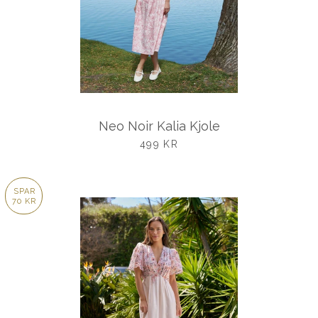
Neo Noir Kalia Kjole
UDSALGSPRIS
499 KR
SPAR
70 KR