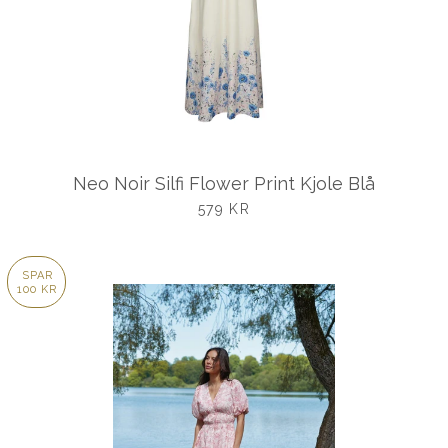
Neo Noir Silfi Flower Print Kjole Blå
UDSALGSPRIS
579 KR
SPAR
100 KR