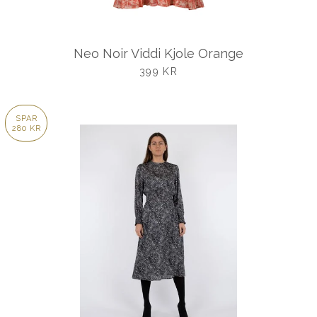
Neo Noir Viddi Kjole Orange
UDSALGSPRIS
399 KR
SPAR
280 KR