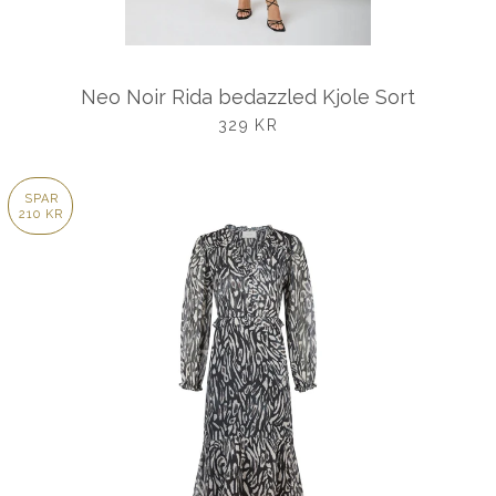
Neo Noir Rida bedazzled Kjole Sort
UDSALGSPRIS
329 KR
SPAR
210 KR