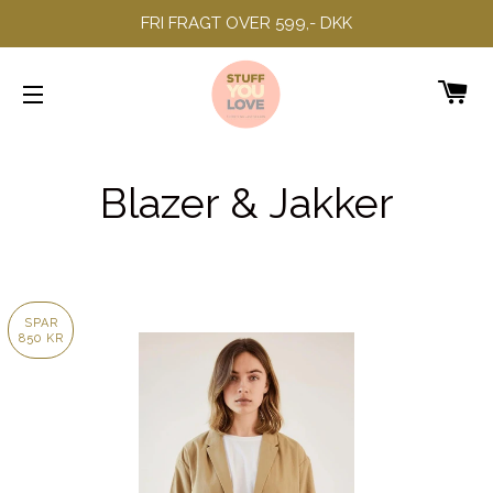
FRI FRAGT OVER 599,- DKK
IN
SIDENAVIGERING
Blazer & Jakker
SPAR
850 KR