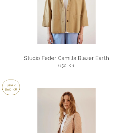
Studio Feder Camilla Blazer Earth
UDSALGSPRIS
650 KR
SPAR
850 KR