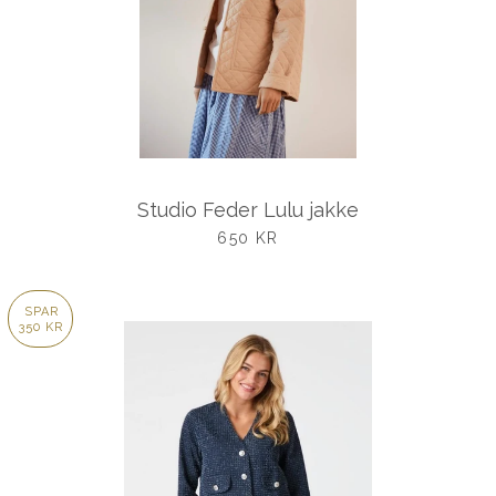
Studio Feder Lulu jakke
UDSALGSPRIS
650 KR
SPAR
350 KR