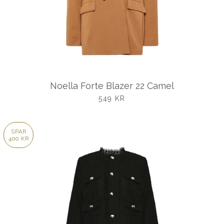
Noella Forte Blazer 22 Camel
UDSALGSPRIS
549 KR
SPAR
400 KR