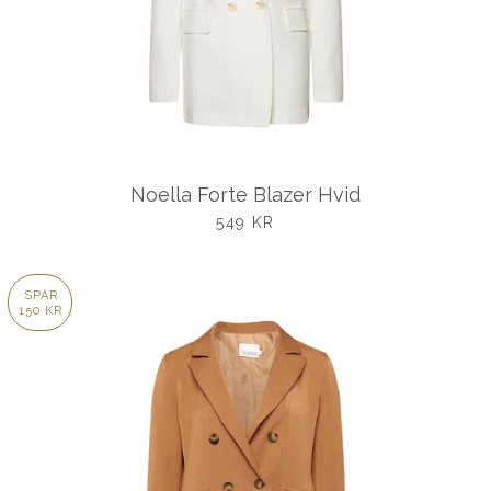
Noella Forte Blazer Hvid
UDSALGSPRIS
549 KR
SPAR
150 KR