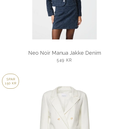
Neo Noir Manua Jakke Denim
UDSALGSPRIS
549 KR
SPAR
150 KR