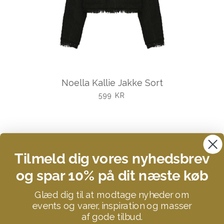
Noella Kallie Jakke Sort
UDSALGSPRIS
599 KR
Tilmeld dig vores nyhedsbrev
og spar 10% på dit næste køb
Search
Glæd dig til at modtage nyheder om
Kontakt
events og varer, inspiration og masser
Om STUFF YOU LOVE
af gode tilbud.