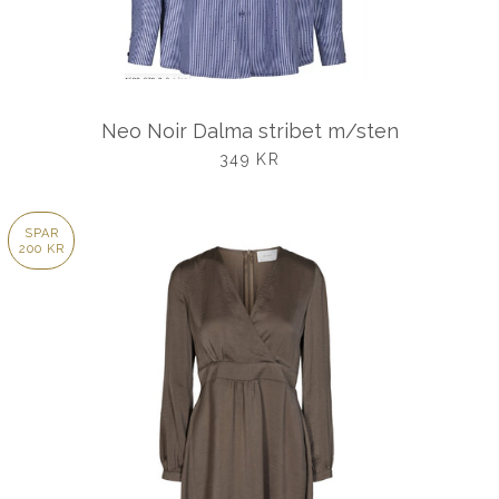
Neo Noir Dalma stribet m/sten
UDSALGSPRIS
349 KR
SPAR
200 KR