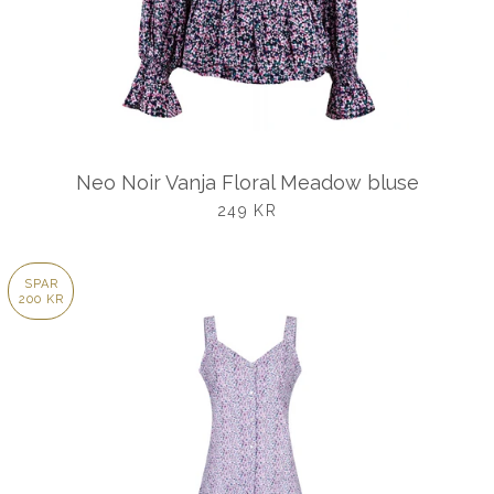
Neo Noir Vanja Floral Meadow bluse
UDSALGSPRIS
249 KR
SPAR
200 KR