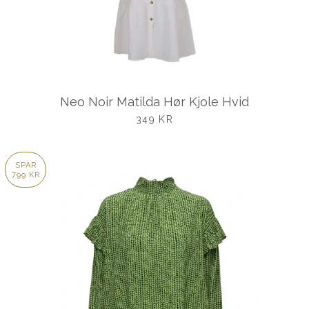
Neo Noir Matilda Hør Kjole Hvid
UDSALGSPRIS
349 KR
SPAR
799 KR