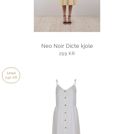
Neo Noir Dicte kjole
UDSALGSPRIS
299 KR
SPAR
250 KR