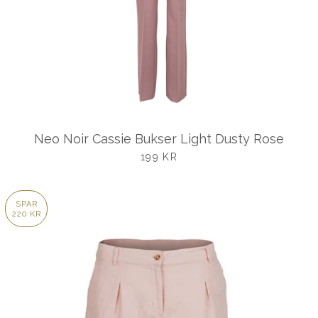
Neo Noir Cassie Bukser Light Dusty Rose
UDSALGSPRIS
199 KR
SPAR
220 KR