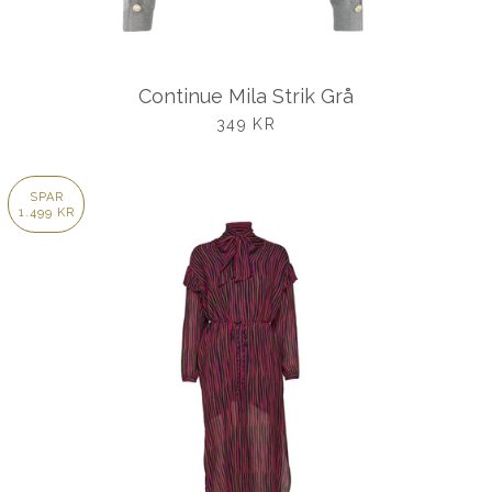
Continue Mila Strik Grå
UDSALGSPRIS
349 KR
SPAR
1.499 KR