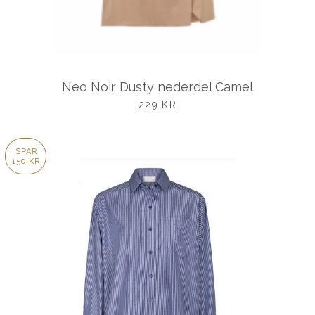
Neo Noir Dusty nederdel Camel
UDSALGSPRIS
229 KR
SPAR
150 KR