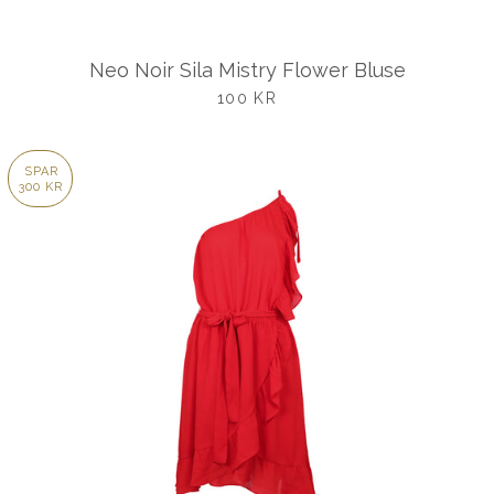
Neo Noir Sila Mistry Flower Bluse
UDSALGSPRIS
100 KR
SPAR
300 KR