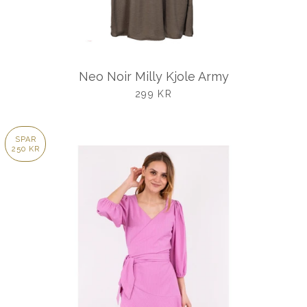
Neo Noir Milly Kjole Army
UDSALGSPRIS
299 KR
SPAR
250 KR