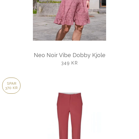
Neo Noir Vibe Dobby Kjole
UDSALGSPRIS
349 KR
SPAR
370 KR