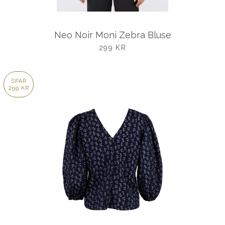
Neo Noir Moni Zebra Bluse
UDSALGSPRIS
299 KR
SPAR
299 KR