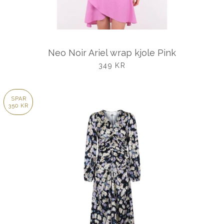
Neo Noir Ariel wrap kjole Pink
UDSALGSPRIS
349 KR
SPAR
350 KR