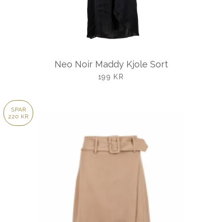
Neo Noir Maddy Kjole Sort
UDSALGSPRIS
199 KR
SPAR
220 KR