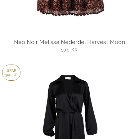
Neo Noir Melissa Nederdel Harvest Moon
UDSALGSPRIS
100 KR
SPAR
300 KR