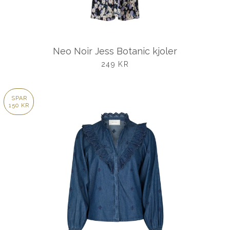
Neo Noir Jess Botanic kjoler
UDSALGSPRIS
249 KR
SPAR
150 KR