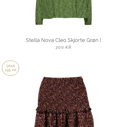
Stella Nova Cleo Skjorte Grøn I
UDSALGSPRIS
200 KR
SPAR
299 KR