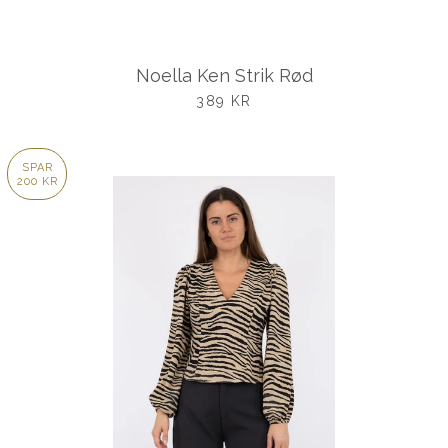
Noella Ken Strik Rød
UDSALGSPRIS
389 KR
SPAR
200 KR