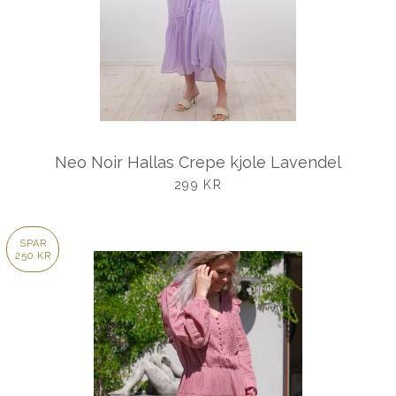
Neo Noir Hallas Crepe kjole Lavendel
UDSALGSPRIS
299 KR
SPAR
250 KR