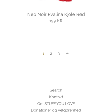
Neo Noir Evalina Kjole Rød
UDSALGSPRIS
199 KR
NÆSTE
1
2
3
Search
Kontakt
Om STUFF YOU LOVE
Donationer og velgørenhed