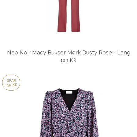
Neo Noir Macy Bukser Mørk Dusty Rose - Lang
UDSALGSPRIS
129 KR
SPAR
150 KR