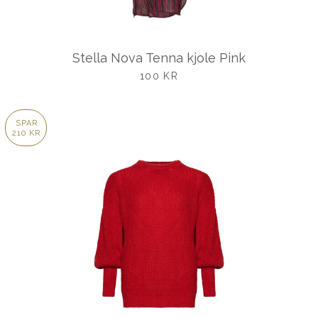
Stella Nova Tenna kjole Pink
UDSALGSPRIS
100 KR
SPAR
210 KR