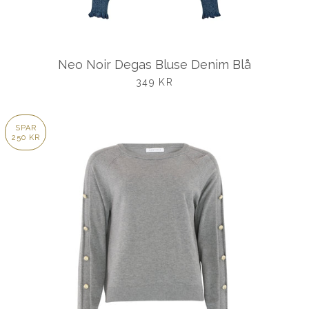
Neo Noir Degas Bluse Denim Blå
UDSALGSPRIS
349 KR
SPAR
250 KR