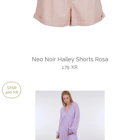
Neo Noir Hailey Shorts Rosa
UDSALGSPRIS
179 KR
SPAR
400 KR