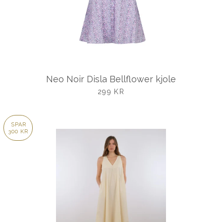
Neo Noir Disla Bellflower kjole
UDSALGSPRIS
299 KR
SPAR
300 KR