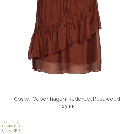
Coster Copenhagen Nederdel Rosewood
UDSALGSPRIS
269 KR
SPAR
770 KR