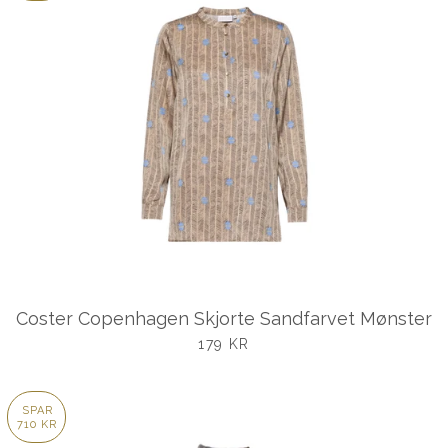
Coster Copenhagen Skjorte Sandfarvet Mønster
UDSALGSPRIS
179 KR
SPAR
710 KR