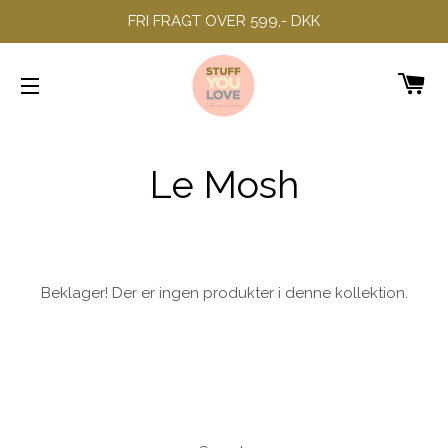
FRI FRAGT OVER 599,- DKK
IN
SIDENAVIGERING
Le Mosh
Beklager! Der er ingen produkter i denne kollektion.