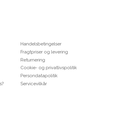
Handelsbetingelser
Blomster print
Fragtpriser og levering
Returnering
Fest kjoler
Cookie- og privatlivspolitik
Bestsellers
Persondatapolitik
s?
Servicevilkår