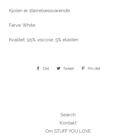
Kjolen er størrelsessvarende.
Farve: White
Kvalitet: 95% viscose, 5% elasten
Del
Del
Tweet
Tweet
Pin det
Pin
på
på
på
Facebook
Twitter
Pinterest
Search
Kontakt
Om STUFF YOU LOVE