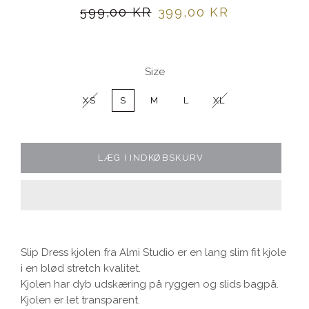
Normalpris
Udsalgspris
599,00 KR
399,00 KR
Size
XS
S
M
L
XL
LÆG I INDKØBSKURV
Slip Dress kjolen fra Almi Studio er en lang slim fit kjole
i en blød stretch kvalitet.
Kjolen har dyb udskæring på ryggen og slids bagpå.
Kjolen er let transparent.