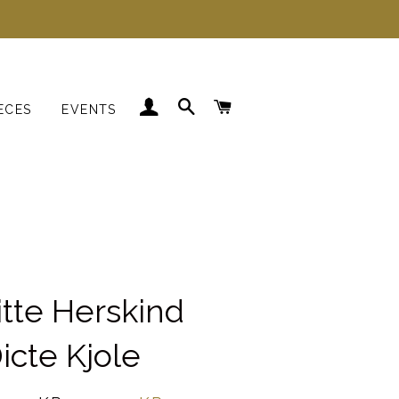
LOG IND
SØG
INDKØBSKURV
ECES
EVENTS
Kjoler
Skjorter
Strik
Blazer
itte Herskind
icte Kjole