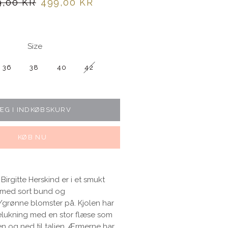
pris
Udsalgspris
9,00 KR
499,00 KR
Size
36
38
40
42
ÆG I INDKØBSKURV
KØB NU
 Birgitte Herskind er i et smukt
t med sort bund og
grønne blomster på. Kjolen har
elukning med en stor flæse som
en og ned til taljen. Ærmerne har