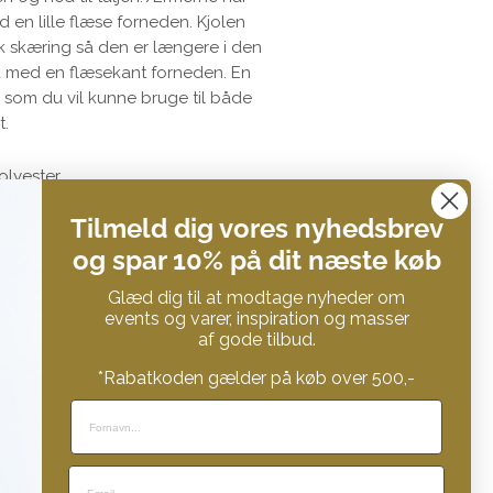
en lille flæse forneden. Kjolen
k skæring så den er længere i den
å med en flæsekant forneden. En
le som du vil kunne bruge til både
t.
Polyester
Tilmeld dig vores nyhedsbrev
og spar 10% på dit næste køb
l
Del
Tweet
Tweet
Pin det
Pin
Glæd dig til at modtage nyheder om
på
på
på
events og varer, inspiration og masser
af gode tilbud.
Facebook
Twitter
Pinterest
*Rabatkoden gælder på køb over 500,-
© 2026,
STUFF YOU LOVE