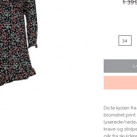
Normal
1.39
34
Blomster print
Fest kjoler
L
Bestsellers
Dicte kjolen fra
blomstret prin
lyserøde/røde/
krave og stolp
går fra skulder