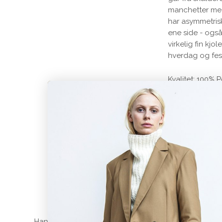
manchetter med 
har asymmetris
ene side - ogs
virkelig fin kjo
hverdag og fes
Kvalitet: 100% 
De
Handelsbetingelser