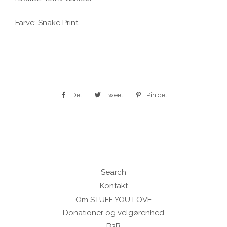
Farve: Snake Print
Del
Del
Tweet
Tweet
Pin det
Pin
på
på
på
Facebook
Twitter
Pinterest
Search
Kontakt
Om STUFF YOU LOVE
Donationer og velgørenhed
B2B