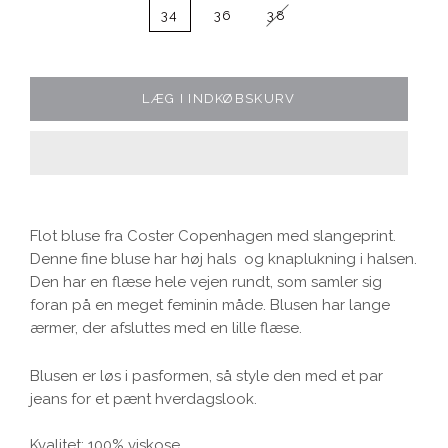
34
36
38
LÆG I INDKØBSKURV
Flot bluse fra Coster Copenhagen med slangeprint.
Denne fine bluse har høj hals og knaplukning i halsen.
Den har en flæse hele vejen rundt, som samler sig
foran på en meget feminin måde. Blusen har lange
ærmer, der afsluttes med en lille flæse.
Blusen er løs i pasformen, så style den med et par
jeans for et pænt hverdagslook.
Kvalitet: 100% viskose.