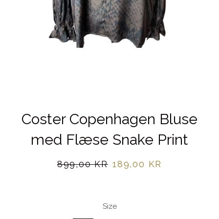
Coster Copenhagen Bluse
med Flæse Snake Print
Normalpris
Udsalgspris
899,00 KR
189,00 KR
Size