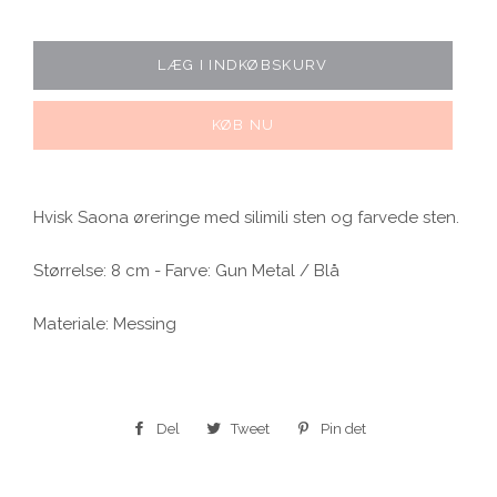
LÆG I INDKØBSKURV
KØB NU
Hvisk Saona øreringe med silimili sten og farvede sten.
Størrelse: 8 cm - Farve: Gun Metal / Blå
Materiale: Messing
Del
Del
Tweet
Tweet
Pin det
Pin
på
på
på
Facebook
Twitter
Pinterest