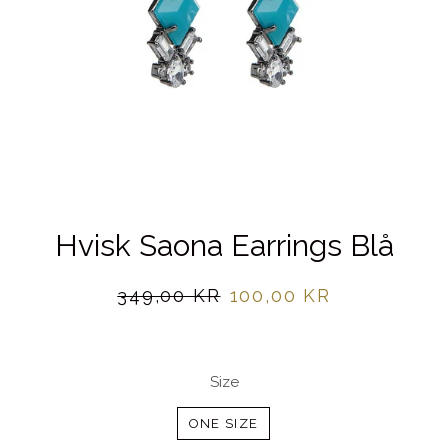
Hvisk Saona Earrings Blå
Normalpris
Udsalgspris
349,00 KR
100,00 KR
Size
ONE SIZE