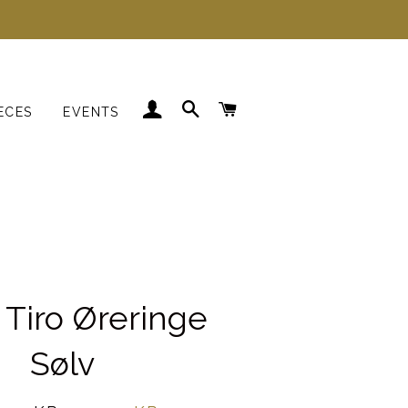
LOG IND
SØG
INDKØBSKURV
ECES
EVENTS
Kjoler
Skjorter
Strik
Blazer
 Tiro Øreringe
Sølv