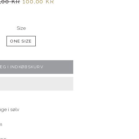
alpris
Udsalgspris
,00 KR
100,00 KR
Size
ONE SIZE
ÆG I INDKØBSKURV
nge i sølv
cm