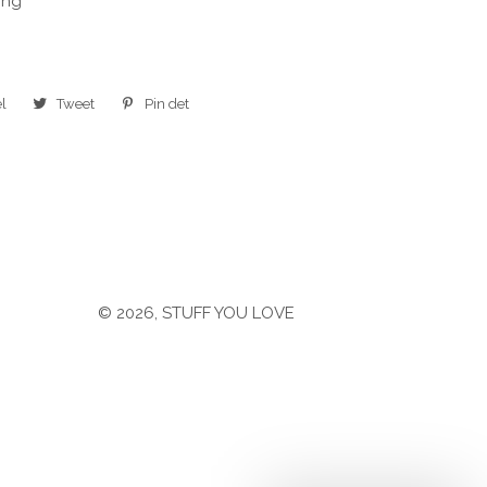
ing
l
Del
Tweet
Tweet
Pin det
Pin
på
på
på
Facebook
Twitter
Pinterest
© 2026,
STUFF YOU LOVE