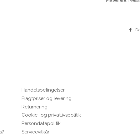
Materiale: Mess
De
Handelsbetingelser
Fragtpriser og levering
Returnering
Cookie- og privatlivspolitik
Persondatapolitik
s?
Servicevilkår