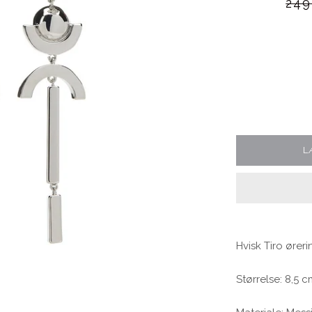
Norm
249
Blomster print
Fest kjoler
L
Bestsellers
Hvisk Tiro øreri
Størrelse: 8,5 