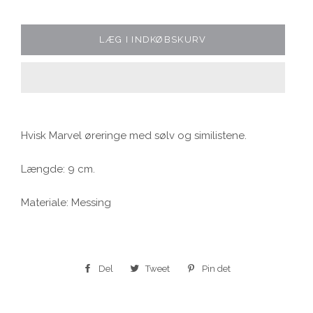
LÆG I INDKØBSKURV
Hvisk Marvel øreringe med sølv og similistene.
Længde: 9 cm.
Materiale: Messing
Del
Del
Tweet
Tweet
Pin det
Pin
på
på
på
Facebook
Twitter
Pinterest