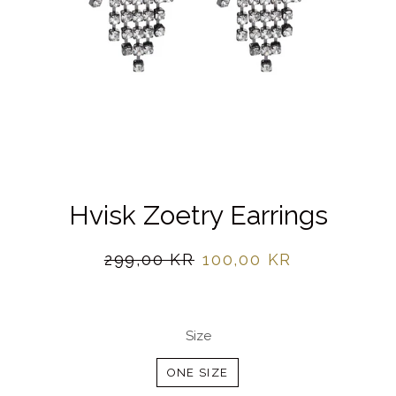
Hvisk Zoetry Earrings
Normalpris
Udsalgspris
299,00 KR
100,00 KR
Size
ONE SIZE