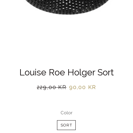
Louise Roe Holger Sort
Normalpris
Udsalgspris
229,00 KR
90,00 KR
Color
SORT