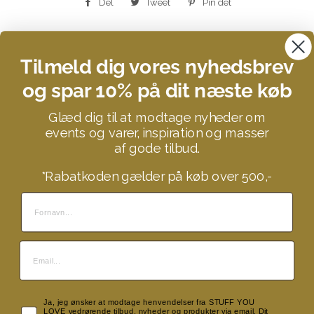
Del
Del
Tweet
Tweet
Pin det
Pin
på
på
på
Facebook
Twitter
Pinterest
Tilmeld dig vores nyhedsbrev
og spar 10% på dit næste køb
Search
Glæd dig til at modtage nyheder om
Kontakt
events og varer, inspiration og masser
Om STUFF YOU LOVE
af gode tilbud.
Donationer og velgørenhed
*Rabatkoden gælder på køb over 500,-
B2B
Vil du hjælpe til vores lagersalgsevents?
Bliv værtinde
Handelsbetingelser
Fragtpriser og levering
Returnering
Ja, jeg ønsker at modtage henvendelser fra STUFF YOU
Cookie- og privatlivspolitik
LOVE vedrørende tilbud, nyheder og produkter via email. Dit