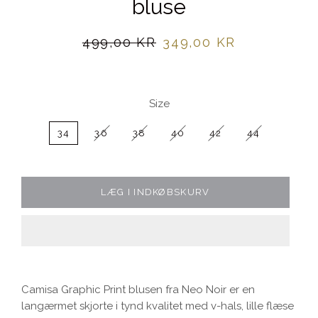
bluse
Normalpris
Udsalgspris
499,00 KR
349,00 KR
Size
34
36
38
40
42
44
LÆG I INDKØBSKURV
Camisa Graphic Print blusen fra Neo Noir er en
langærmet skjorte i tynd kvalitet med v-hals, lille flæse