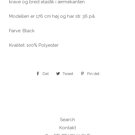
krave og bred elastik i ærmekanten.
Modellen er 176 cm høj og har str. 36 på.
Farve: Black
Kvalitet: 100% Polyester
Del
Del
Tweet
Tweet
Pin det
Pin
på
på
på
Facebook
Twitter
Pinterest
Search
Kontakt