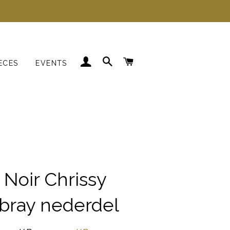
LOG IND
SØG
INDKØBSKURV
ECES
EVENTS
Kjoler
Skjorter
Strik
Blazer
Noir Chrissy
bray nederdel