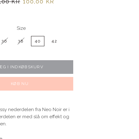
alpris
Udsalgspris
,00 KR
100,00 KR
Size
36
38
40
42
ÆG I INDKØBSKURV
KØB NU
ssy nederdelen fra Neo Noir er i
erdelen er med slå om effekt og
den.
ue