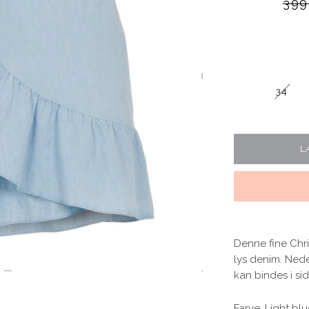
Norm
399
34
Blomster print
Fest kjoler
L
Bestsellers
Denne fine Chri
lys denim. Ned
kan bindes i si
Farve: Light bl