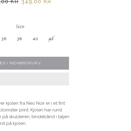
lpris
Udsalgspris
,00 KR
349,00 KR
Size
36
38
40
42
ÆG I INDKØBSKURV
r kjolen fra Neo Noir er i et fint
blomster print. Kjolen har rund
r på skulderen, bindebånd i taljen
st på kjolen.