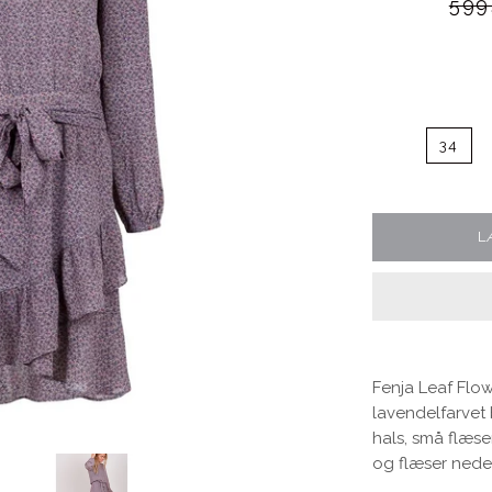
Norma
599
34
Blomster print
Fest kjoler
L
Bestsellers
Fenja Leaf Flowe
lavendelfarvet 
hals, små flæse
og flæser neder