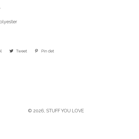
l
Polyester
l
Del
Tweet
Tweet
Pin det
Pin
på
på
på
Facebook
Twitter
Pinterest
© 2026,
STUFF YOU LOVE