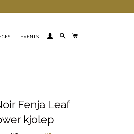
LOG IND
SØG
INDKØBSKURV
ECES
EVENTS
Kjoler
Skjorter
Strik
Blazer
oir Fenja Leaf
ower kjolep