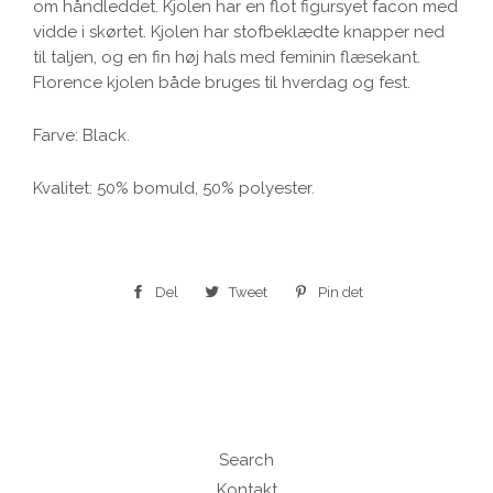
om håndleddet. Kjolen har en flot figursyet facon med
vidde i skørtet. Kjolen har stofbeklædte knapper ned
til taljen, og en fin høj hals med feminin flæsekant.
Florence kjolen både bruges til hverdag og fest.
Farve: Black.
Kvalitet: 50% bomuld, 50% polyester.
Del
Del
Tweet
Tweet
Pin det
Pin
på
på
på
Facebook
Twitter
Pinterest
Search
Kontakt