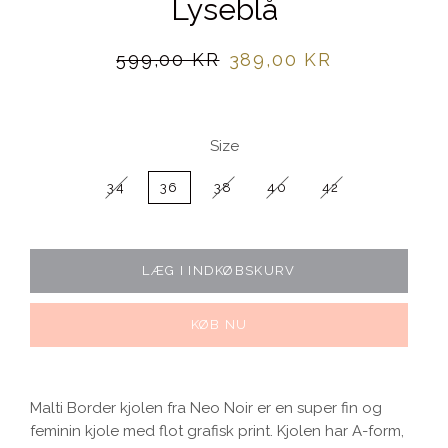
Lyseblå
Normalpris
Udsalgspris
599,00 KR
389,00 KR
Size
34
36
38
40
42
LÆG I INDKØBSKURV
KØB NU
Malti Border kjolen fra Neo Noir er en super fin og
feminin kjole med flot grafisk print
. Kjolen har A-form,