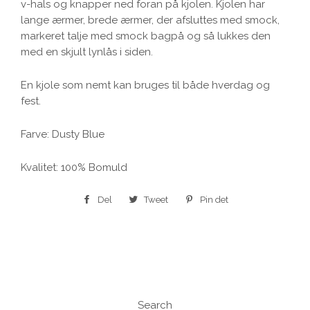
v-hals
og knapper ned foran på kjolen. Kjolen har
lange ærmer, brede ærmer, der afsluttes med smock,
markeret talje med smock bagpå og så lukkes den
med en skjult lynlås i siden.
En kjole som nemt kan bruges til både hverdag og
fest.
Farve: Dusty Blue
Kvalitet: 100% Bomuld
Del
Del
Tweet
Tweet
Pin det
Pin
på
på
på
Facebook
Twitter
Pinterest
Search