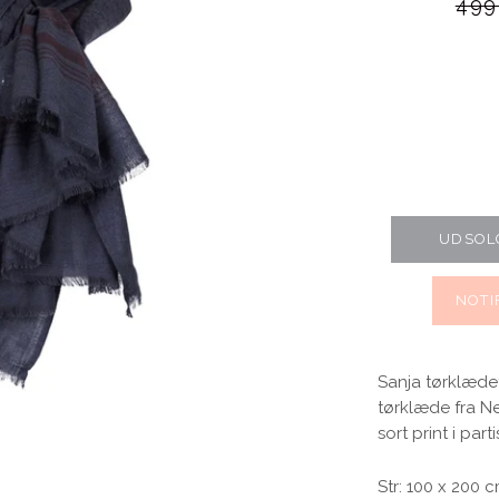
Norma
499
Blomster print
Fest kjoler
UDSOL
Bestsellers
NOTI
Sanja tørklædet
tørklæde fra N
sort print i parti
Str: 100 x 200 c