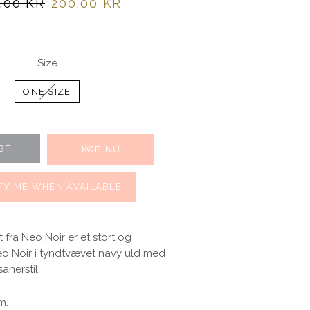
lpris
Udsalgspris
,00 KR
200,00 KR
Size
ONE SIZE
GT
KØB NU
FY ME WHEN AVAILABLE
 fra Neo Noir er et stort og
eo Noir i tyndtvævet navy uld med
sanerstil.
m.