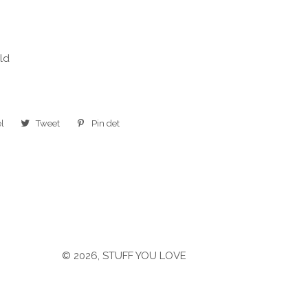
Uld
l
Del
Tweet
Tweet
Pin det
Pin
på
på
på
Facebook
Twitter
Pinterest
© 2026,
STUFF YOU LOVE