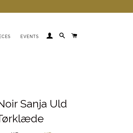
LOG IND
SØG
INDKØBSKURV
ECES
EVENTS
Kjoler
Skjorter
Strik
Blazer
oir Sanja Uld
Tørklæde