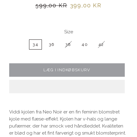
Normalpris
Udsalgspris
599,00 KR
399,00 KR
Size
34
36
38
40
42
LÆG I INDKØBSKURV
Viddi kjolen fra Neo Noir er en fin feminin blomstret
kjole med flæse-effekt. Kjolen har v-hals og lange
pufærmer, der har smock ved håndleddet. Kvaliteten
er blød og har et fint farverigt og smukt blomsterprint.