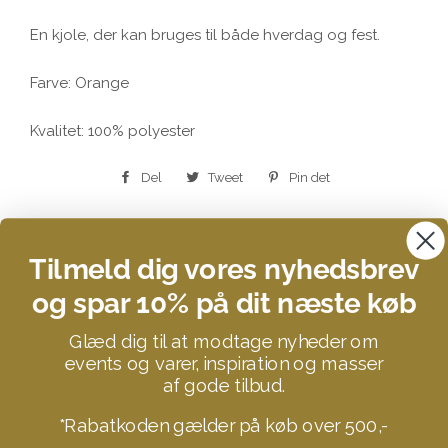
En kjole, der kan bruges til både hverdag og fest.
Farve: Orange
Kvalitet: 100% polyester
Del
Del
Tweet
Tweet
Pin det
Pin
på
på
på
Facebook
Twitter
Pinterest
Tilmeld dig vores nyhedsbrev
og spar 10% på dit næste køb
Search
Glæd dig til at modtage nyheder om
Kontakt
events og varer, inspiration og masser
Om STUFF YOU LOVE
af gode tilbud.
Donationer og velgørenhed
*Rabatkoden gælder på køb over 500,-
B2B