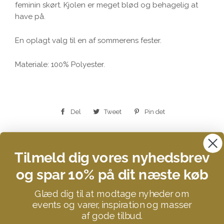
feminin skørt. Kjolen er meget blød og behagelig at
have på.
En oplagt valg til en af sommerens fester.
Materiale:
100% Polyester.
Del
Del
Tweet
Tweet
Pin det
Pin
på
på
på
Facebook
Twitter
Pinterest
Tilmeld dig vores nyhedsbrev
og spar 10% på dit næste køb
Search
Glæd dig til at modtage nyheder om
Kontakt
events og varer, inspiration og masser
Om STUFF YOU LOVE
af gode tilbud.