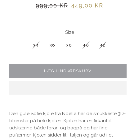
Normalpris
Udsalgspris
999,00 KR
449,00 KR
Size
34
36
38
40
42
LÆG I INDKØBSKURV
Den gule Sofie kjole fra Noella har de smukkeste 3D-
blomster på hele kjolen. Kjolen har en firkantet
udskæring både foran og bagpå og har fine
pufærmer. Kjolen sidder til i taljen og går ud i et