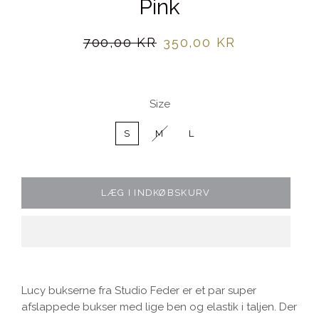
Pink
Normalpris
Udsalgspris
700,00 KR
350,00 KR
Size
S
M
L
LÆG I INDKØBSKURV
Lucy bukserne fra Studio Feder er et par super
afslappede bukser med lige ben og elastik i taljen. Der