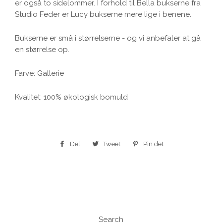
er også to sidelommer. I forhold til Bella bukserne fra
Studio Feder er Lucy bukserne mere lige i benene.
Bukserne er små i størrelserne - og vi anbefaler at gå
en størrelse op.
Farve: Gallerie
Kvalitet: 100% økologisk bomuld
Del
Del
Tweet
Tweet
Pin det
Pin
på
på
på
Facebook
Twitter
Pinterest
Search