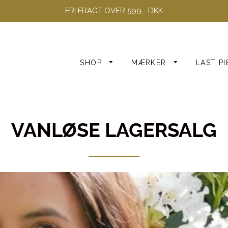
FRI FRAGT OVER 599,- DKK
SHOP
MÆRKER
LAST PI
XS
S
Alle kjoler
M
VANLØSE LAGERSALG
Fest kjoler
L
XL
XXL