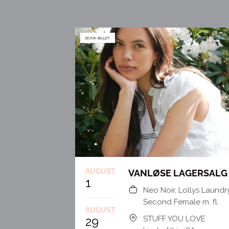
BOOK BILLET
AUGUST
VANLØSE LAGERSALG
1
Neo Noir, Lollys Laundry
Second Female m. fl.
AUGUST
29
STUFF YOU LOVE