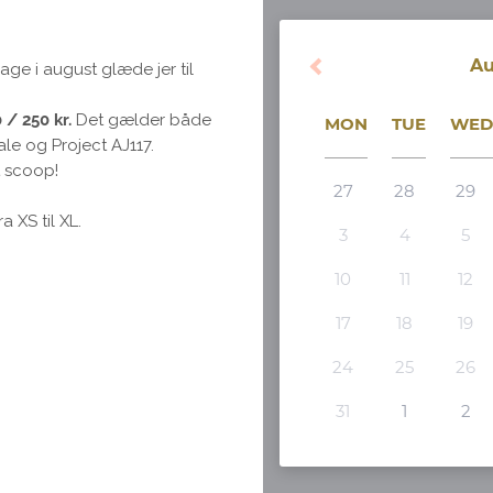
age i august glæde jer til
 / 250 kr.
Det gælder både
le og Project AJ117.
t scoop!
 XS til XL.