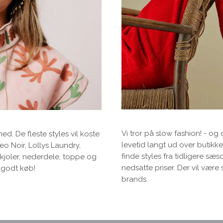
Vi tror på slow fashion! - o
ned. De fleste styles vil koste
levetid langt ud over butikk
o Noir, Lollys Laundry,
finde styles fra tidligere sæs
kjoler, nederdele, toppe og
nedsatte priser. Der vil være
g godt køb!
brands.