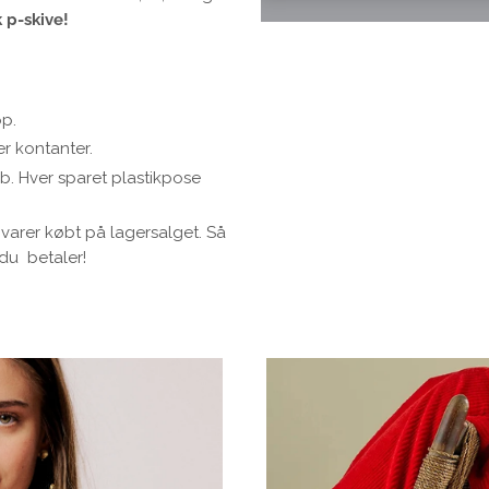
 p-skive!
op.
r kontanter.
øb. Hver sparet plastikpose
å varer købt på lagersalget. Så
 du betaler!