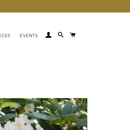
LOG IND
SØG
INDKØBSKURV
ECES
EVENTS
Kjoler
Skjorter
Strik
Blazer