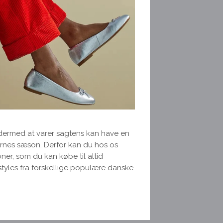
g dermed at varer sagtens kan have en
ernes sæson. Derfor kan du hos os
oner, som du kan købe til altid
 styles fra forskellige populære danske