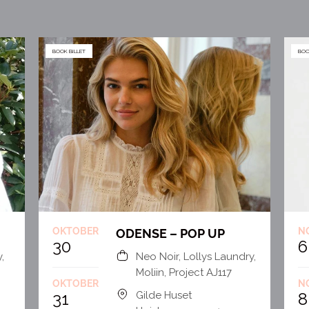
BOOK BILLET
BOO
OKTOBER
N
ODENSE – POP UP
30
6
,
Neo Noir, Lollys Laundry,
Moliin, Project AJ117
OKTOBER
N
31
Gilde Huset
8