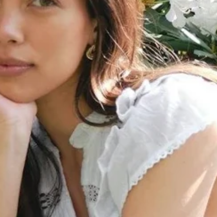
Blomster print
Fest kjoler
Bestsellers